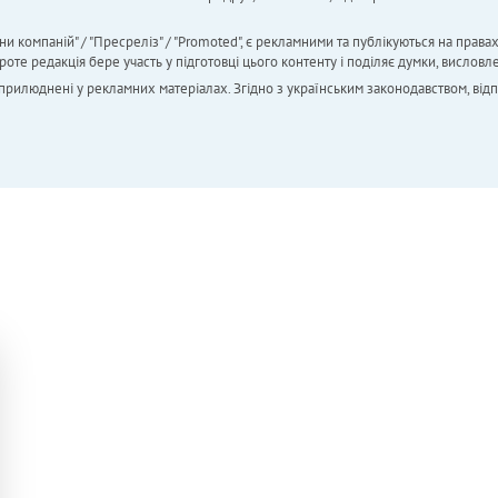
ни компаній" / "Пресреліз" / "Promoted", є рекламними та публікуються на права
 редакція бере участь у підготовці цього контенту і поділяє думки, висловле
 оприлюднені у рекламних матеріалах. Згідно з українським законодавством, від