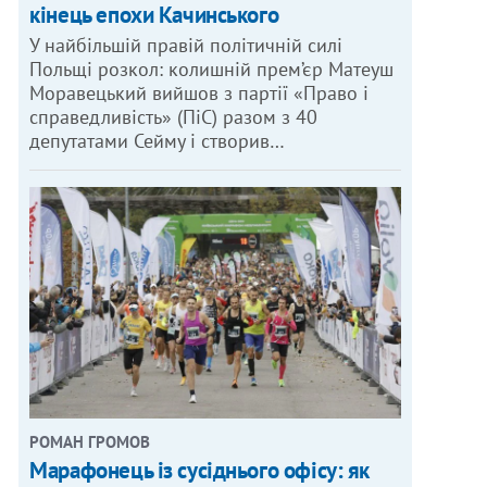
кінець епохи Качинського
У найбільшій правій політичній силі
Польщі розкол: колишній прем’єр Матеуш
Моравецький вийшов з партії «Право і
справедливість» (ПіС) разом з 40
депутатами Сейму і створив…
РОМАН ГРОМОВ
Марафонець із сусіднього офісу: як