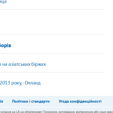
ції
борів
 на азіатських біржах
2013 року, - Олланд
ія
Політики і стандарти
Угода конфіденційності
силання на LB.ua обов'язкове! Передрук, копіювання, відтворення або інше вико