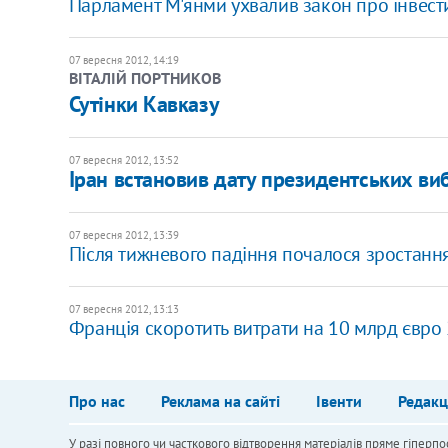
Парламент М'янми ухвалив закон про інвести
07 вересня 2012, 14:19
ВІТАЛІЙ ПОРТНИКОВ
Сутінки Кавказу
07 вересня 2012, 13:52
Іран встановив дату президентських ви
07 вересня 2012, 13:39
Після тижневого падіння почалося зростання
07 вересня 2012, 13:13
Франція скоротить витрати на 10 млрд євро 
Про нас
Реклама на сайті
Івенти
Редакц
У разі повного чи часткового відтворення матеріалів пряме гіперпо