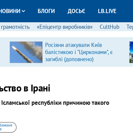
НОВИНИ
БЛОГИ
ДОСЬЄ
LB.LIVE
 грамотність
«Епіцентр виробників»
CultHub
Те
Росіяни атакували Київ
балістикою і "Цирконами", є
загиблі (доповнено)
ство в Ірані
Ісламської республіки причиною такого
 бажане
e