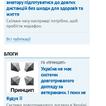
аматору підготуватися до довгих
дистанцій без шкоди для здоров’я та
життя
Скільки часу насправді потрібно, щоб
пробігти марафон.
Всі публікації
БЛОГИ
ГО «ПРИНЦИП»
Україна не має
системи
довготривалого
догляду за
ветеранами. І поки не
будує її
Система довготривалого догляду в Україні