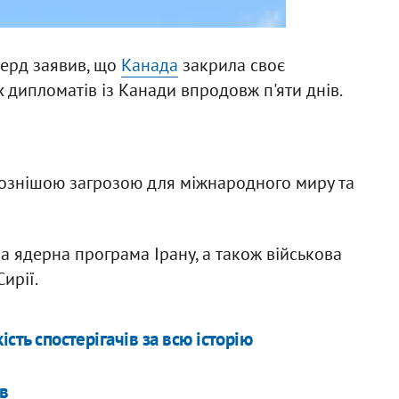
ерд заявив, що
Канада
закрила своє
х дипломатів із Канади впродовж п'яти днів.
йознішою загрозою для міжнародного миру та
 ядерна програма Ірану, а також військова
ирії.
ість спостерігачів за всю історію
ів