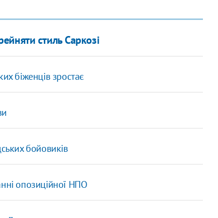
ейняти стиль Саркозі
ких біженців зростає
ви
дських бойовиків
анні опозиційної НПО