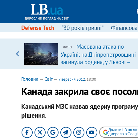
Defense Tech
“30 років гривні”
Фінансова
вив про
Масована атака по
ФОТО
боку
Україні: на Дніпропетровщині
загинула родина, у Львові –
удар по багатоповерхівках
(доповнюється)
Головна
—
Світ
—
7 вересня 2012
, 18:00
Канада закрила своє посоль
Канадський МЗС назвав ядерну програму 
рішення.
Додати LB.ua як
джерело в Googl