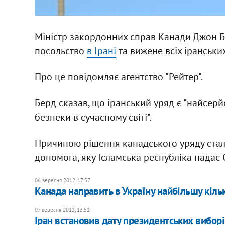
Міністр закордонних справ Канади Джон Б
посольство
в Ірані
та вижене всіх іранськи
Про це повідомляє агентство "Рейтер".
Берд сказав, що іранський уряд є "найсер
безпеки в сучасному світі".
Причиною рішення канадського уряду стала
допомога, яку Ісламська республіка надає С
06 вересня 2012, 17:37
Канада направить в Україну найбільшу кільк
07 вересня 2012, 13:52
Іран встановив дату президентських вибор