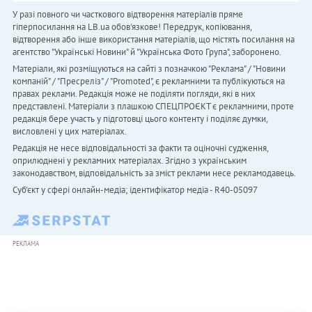
У разі повного чи часткового відтворення матеріалів пряме
гіперпосилання на LB.ua обов'язкове! Передрук, копіювання,
відтворення або інше використання матеріалів, що містять посилання на
агентство "Українськi Новини" й "Українська Фото Група", заборонено.
Матеріали, які розміщуються на сайті з позначкою "Реклама" / "Новини
компаній" / "Пресреліз" / "Promoted", є рекламними та публікуються на
правах реклами. Редакція може не поділяти погляди, які в них
представлені. Матеріали з плашкою СПЕЦПРОЄКТ є рекламними, проте
редакція бере участь у підготовці цього контенту і поділяє думки,
висловлені у цих матеріалах.
Редакція не несе відповідальності за факти та оціночні судження,
оприлюднені у рекламних матеріалах. Згідно з українським
законодавством, відповідальність за зміст реклами несе рекламодавець.
Cуб'єкт у сфері онлайн-медіа; ідентифікатор медіа - R40-05097
РЕКЛАМА