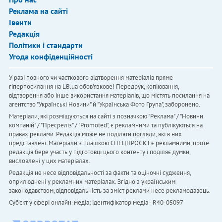
Реклама на сайті
Івенти
Редакція
Політики і стандарти
Угода конфіденційності
У разі повного чи часткового відтворення матеріалів пряме
гіперпосилання на LB.ua обов'язкове! Передрук, копіювання,
відтворення або інше використання матеріалів, що містять посилання на
агентство "Українськi Новини" й "Українська Фото Група", заборонено.
Матеріали, які розміщуються на сайті з позначкою "Реклама" / "Новини
компаній" / "Пресреліз" / "Promoted", є рекламними та публікуються на
правах реклами. Редакція може не поділяти погляди, які в них
представлені. Матеріали з плашкою СПЕЦПРОЄКТ є рекламними, проте
редакція бере участь у підготовці цього контенту і поділяє думки,
висловлені у цих матеріалах.
Редакція не несе відповідальності за факти та оціночні судження,
оприлюднені у рекламних матеріалах. Згідно з українським
законодавством, відповідальність за зміст реклами несе рекламодавець.
Cуб'єкт у сфері онлайн-медіа; ідентифікатор медіа - R40-05097