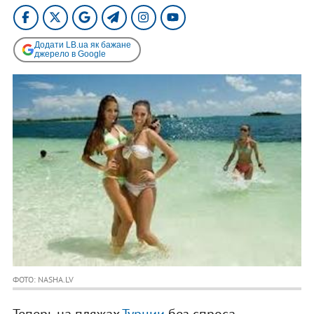
Додати LB.ua як бажане
джерело в Google
ФОТО: NASHA.LV