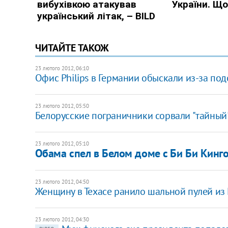
ЧИТАЙТЕ ТАКОЖ
23 лютого 2012, 06:10
Офис Philips в Германии обыскали из-за по
23 лютого 2012, 05:50
Белорусские пограничники сорвали "тайный"
23 лютого 2012, 05:10
Обама спел в Белом доме c Би Би Кинг
23 лютого 2012, 04:50
Женщину в Техасе ранило шальной пулей из
23 лютого 2012, 04:30