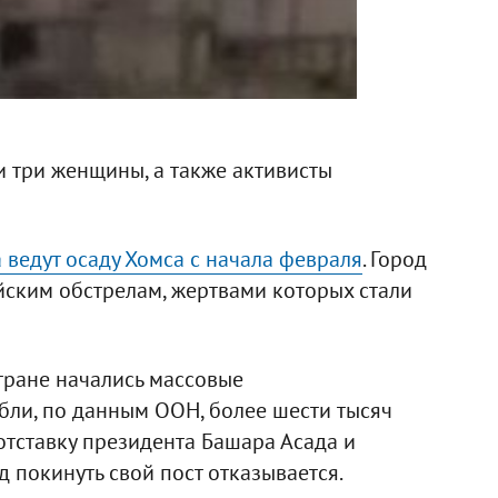
 и три женщины, а также активисты
 ведут осаду Хомса с начала февраля
. Город
йским обстрелам, жертвами которых стали
стране начались массовые
бли, по данным ООН, более шести тысяч
отставку президента Башара Асада и
 покинуть свой пост отказывается.