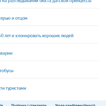
я на разглядывании бюста датской принцессы
терью и отцом
0 лет и клонировать хороших людей
аварии
втобусы
ти туристами
ія
Політики і стандарти
Угода конфіденційності