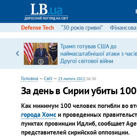
Defense Tech
“30 років гривні”
Фінансова
щодо
Трамп готував США до
 у
наймасштабнішої атаки з часі
ої ходи
Другої світової війни
Головна
—
Світ
—
23 лютого 2012
, 06:30
За день в Сирии убиты 100
Как минимум 100 человек погибли во вто
города Хомс
и проведенных правительс
пунктах провинции Идлиб, сообщает Agen
представителей сирийской оппозиции.