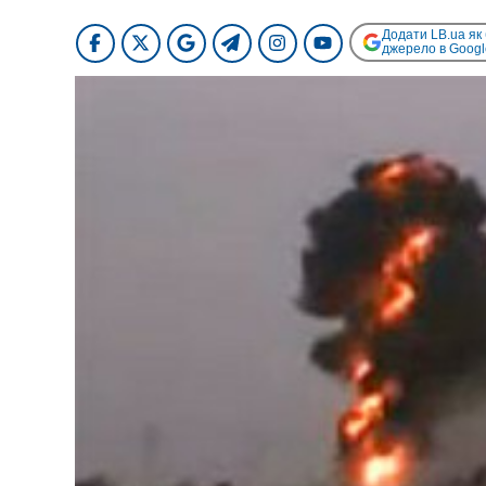
Додати LB.ua як
джерело в Googl