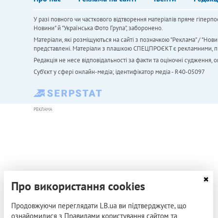
У разі повного чи часткового відтворення матеріалів пряме гіперпо
Новини" й "Українська Фото Група", заборонено.
Матеріали, які розміщуються на сайті з позначкою "Реклама" / "Нови
представлені. Матеріали з плашкою СПЕЦПРОЄКТ є рекламними, проте
Редакція не несе відповідальності за факти та оціночні судження,
Cуб'єкт у сфері онлайн-медіа; ідентифікатор медіа - R40-05097
РЕКЛАМА
Про використання cookies
Продовжуючи переглядати LB.ua ви підтверджуєте, що
ознайомилися з Правилами користування сайтом та