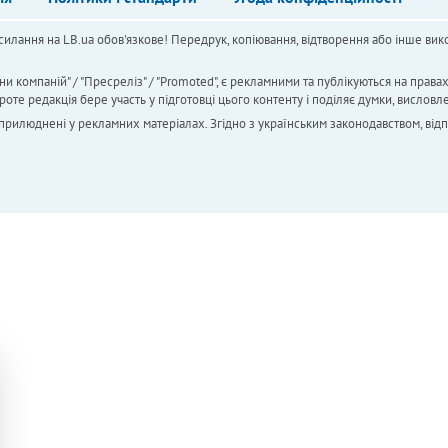
силання на LB.ua обов'язкове! Передрук, копіювання, відтворення або інше вико
ни компаній" / "Пресреліз" / "Promoted", є рекламними та публікуються на права
 редакція бере участь у підготовці цього контенту і поділяє думки, висловле
 оприлюднені у рекламних матеріалах. Згідно з українським законодавством, від