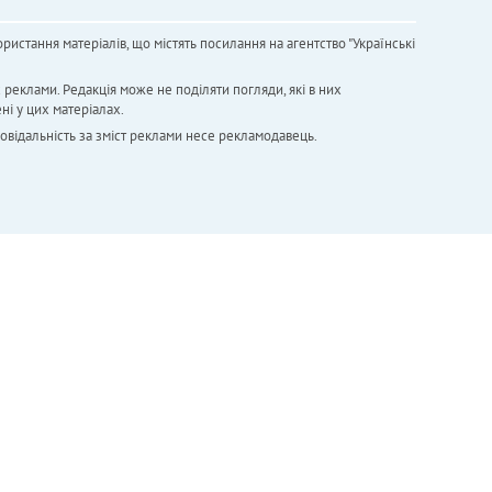
ристання матеріалів, що містять посилання на агентство "Українськi
х реклами. Редакція може не поділяти погляди, які в них
ні у цих матеріалах.
повідальність за зміст реклами несе рекламодавець.