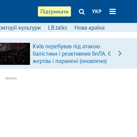
Підтримати
УКР
риторії культури
LB.talks
Нова країна
Київ перебував під атакою
балістики і реактивних БпЛА. Є
жертва і поранені (оновлено)
РЕКЛАМА