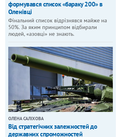
формувався список «бараку 200» в
Оленівці
Фінальний список відрізнявся майже на
50%. За яким принципом відбирали
людей, «азовці» не знають.
ОЛЕНА САЛІХОВА
Від стратегічних залежностей до
державних спроможностей