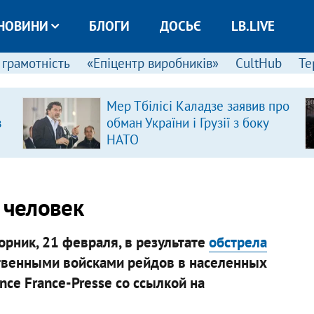
НОВИНИ
БЛОГИ
ДОСЬЄ
LB.LIVE
 грамотність
«Епіцентр виробників»
CultHub
Те
Мер Тбілісі Каладзе заявив про
в
обман України і Грузії з боку
НАТО
 человек
рник, 21 февраля, в результате
обстрела
твенными войсками рейдов в населенных
ce France-Presse со ссылкой на