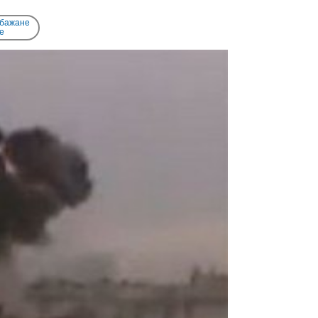
 бажане
e