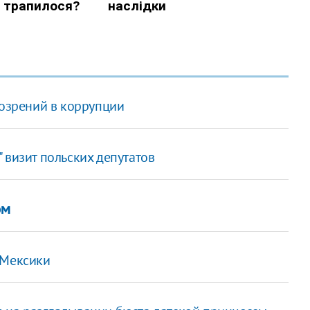
дозрений в коррупции
 визит польских депутатов
ом
 Мексики