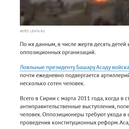
ФОТО: LENTA.RU
По их данным, в числе жертв десять детей
оппозиционных организаций.
Лояльные президенту Башару Асаду войска
почти ежедневно подвергается артиллери
несколько сотен человек.
Всего в Сирии с марта 2011 года, когда в 
антиправительственные выступления, поги
человек. Оппозиционеры требуют ухода в 
проведения конституционных реформ. Асад