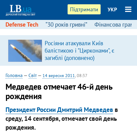
Підтримати
УКР
Defense Tech
“30 років гривні”
Фінансова грамо
Росіяни атакували Київ
в
балістикою і "Цирконами", є
загиблі (доповнено)
Головна
—
Світ
—
14 вересня 2011
, 08:37
Медведев отмечает 46-й день
рождения
Президент России Дмитрий Медведев
в
среду, 14 сентября, отмечает свой день
рождения.