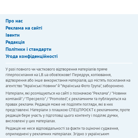
Про нас
Реклама на сайті
Івенти
Редакція
Політики і стандарти
Угода конфіденційності
У разі повного чи часткового відтворення матеріалів пряме
гіперпосилання на LB.ua обов'язкове! Передрук, копіювання,
відтворення або інше використання матеріалів, що містять посилання на
агентство "Українськi Новини" й "Українська Фото Група", заборонено.
Матеріали, які розміщуються на сайті з позначкою "Реклама" / "Новини
компаній" / "Пресреліз" / "Promoted", є рекламними та публікуються на
правах реклами. Редакція може не поділяти погляди, які в них
представлені. Матеріали з плашкою СПЕЦПРОЄКТ є рекламними, проте
редакція бере участь у підготовці цього контенту і поділяє думки,
висловлені у цих матеріалах.
Редакція не несе відповідальності за факти та оціночні судження,
оприлюднені у рекламних матеріалах. Згідно з українським