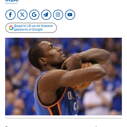
Додати LB.ua як бажане
джерело в Google