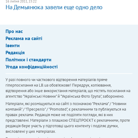
16 липня 2011, 15:22
На Демьянюка завели еще одно дело
Про нас
Реклама на сайті
Івенти
Редакція
Політики і стандарти
Угода конфіденційності
У разі повного чи часткового відтворення матеріалів пряме
гіперпосилання на LB.ua обов'язкове! Передрук, копіювання,
відтворення або інше використання матеріалів, що містять посилання на
агентство "Українськi Новини" й "Українська Фото Група", заборонено.
Матеріали, які розміщуються на сайті з позначкою "Реклама" / "Новини
компаній" / "Пресреліз" / "Promoted", є рекламними та публікуються на
правах реклами. Редакція може не поділяти погляди, які в них
представлені. Матеріали з плашкою СПЕЦПРОЄКТ є рекламними, проте
редакція бере участь у підготовці цього контенту і поділяє думки,
висловлені у цих матеріалах.