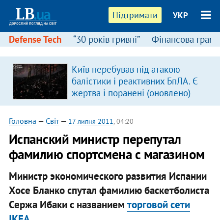
Підтримати
УКР
Defense Tech
“30 років гривні”
Фінансова грамо
:
Київ перебував під атакою
балістики і реактивних БпЛА. Є
жертва і поранені (оновлено)
Головна
—
Світ
—
17 липня 2011
, 04:20
Испанский министр перепутал
фамилию спортсмена с магазином
Министр экономического развития Испании
Хосе Бланко спутал фамилию баскетболиста
Сержа Ибаки с названием
торговой сети
IKEA
.