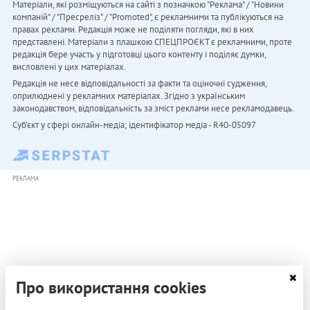
Матеріали, які розміщуються на сайті з позначкою "Реклама" / "Новини
компаній" / "Пресреліз" / "Promoted", є рекламними та публікуються на
правах реклами. Редакція може не поділяти погляди, які в них
представлені. Матеріали з плашкою СПЕЦПРОЄКТ є рекламними, проте
редакція бере участь у підготовці цього контенту і поділяє думки,
висловлені у цих матеріалах.
Редакція не несе відповідальності за факти та оціночні судження,
оприлюднені у рекламних матеріалах. Згідно з українським
законодавством, відповідальність за зміст реклами несе рекламодавець.
Cуб'єкт у сфері онлайн-медіа; ідентифікатор медіа - R40-05097
РЕКЛАМА
Про використання cookies