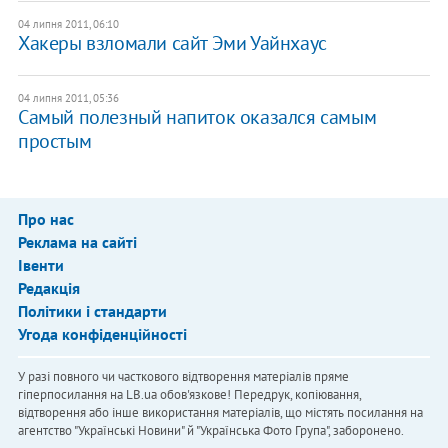
04 липня 2011, 06:10
Хакеры взломали сайт Эми Уайнхаус
04 липня 2011, 05:36
Самый полезный напиток оказался самым
простым
Про нас
Реклама на сайті
Івенти
Редакція
Політики і стандарти
Угода конфіденційності
У разі повного чи часткового відтворення матеріалів пряме
гіперпосилання на LB.ua обов'язкове! Передрук, копіювання,
відтворення або інше використання матеріалів, що містять посилання на
агентство "Українськi Новини" й "Українська Фото Група", заборонено.