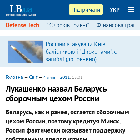
Підтримати
УКР
Defense Tech
“30 років гривні”
Фінансова грамо
Росіяни атакували Київ
балістикою і "Цирконами", є
загиблі (доповнено)
Головна
—
Світ
—
4 липня 2011
, 15:01
Лукашенко назвал Беларусь
сборочным цехом России
Беларусь, как и ранее, остается сборочным
цехом России, поэтому кредитуя Минск,
Россия фактически оказывает поддержку
собственным предприятиям.