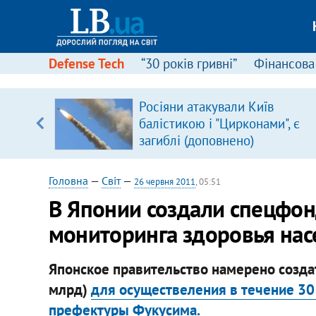
Defense Tech
“30 років гривні”
Фінансова
ового
Росіяни атакували Київ
ій
балістикою і "Цирконами", є
загиблі (доповнено)
Головна
—
Світ
—
26 червня 2011
, 05:51
В Японии создали спецфон
мониторинга здоровья нас
Японское правительство намерено созда
млрд)
для осуществеления в течение 30
префектуры Фукусима.