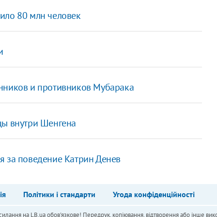
ило 80 млн человек
и
онников и противников Мубарака
цы внутри Шенгена
я за поведение Катрин Денев
ія
Політики і стандарти
Угода конфіденційності
силання на LB.ua обов'язкове! Передрук, копіювання, відтворення або інше вико