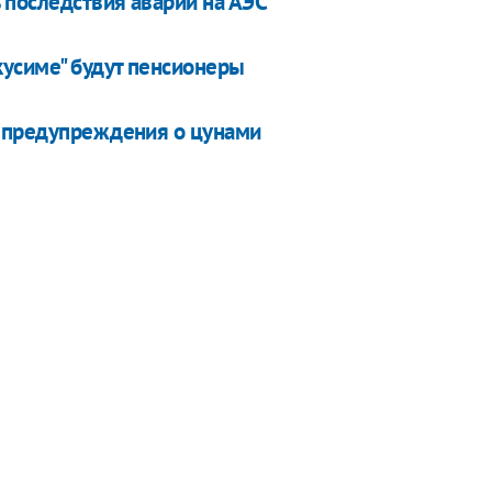
 последствия аварии на АЭС
кусиме" будут пенсионеры
у предупреждения о цунами