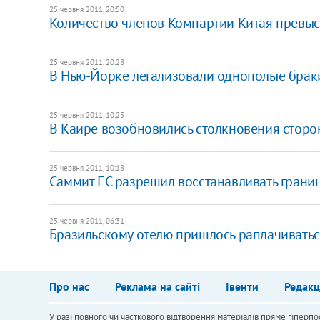
25 червня 2011, 20:50
Количество членов Компартии Китая превыс
25 червня 2011, 20:28
В Нью-Йорке легализовали однополые брак
25 червня 2011, 10:25
В Каире возобновились столкновения стор
25 червня 2011, 10:18
Саммит ЕС разрешил восстанавливать грани
25 червня 2011, 06:31
Бразильскому отелю пришлось раплачиватьс
Про нас
Реклама на сайті
Івенти
Редакц
У разі повного чи часткового відтворення матеріалів пряме гіперпо