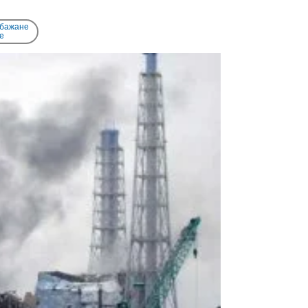
 бажане
e