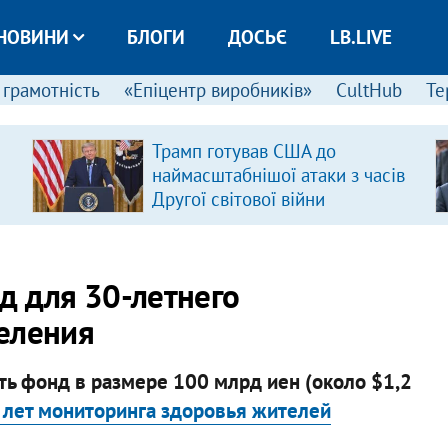
НОВИНИ
БЛОГИ
ДОСЬЄ
LB.LIVE
 грамотність
«Епіцентр виробників»
CultHub
Те
Трамп готував США до
наймасштабнішої атаки з часів
Другої світової війни
д для 30-летнего
еления
ть фонд в размере 100 млрд иен (около $1,2
 лет мониторинга здоровья жителей