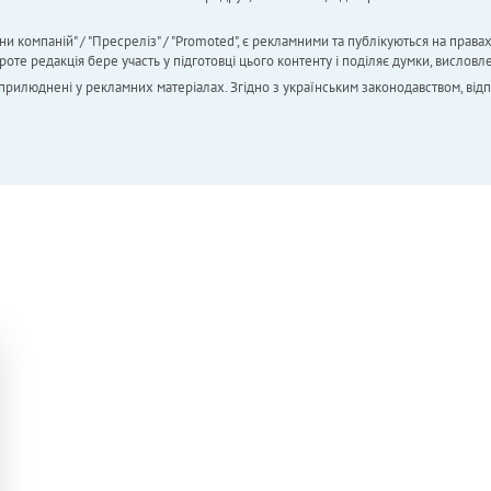
ни компаній" / "Пресреліз" / "Promoted", є рекламними та публікуються на права
 редакція бере участь у підготовці цього контенту і поділяє думки, висловле
 оприлюднені у рекламних матеріалах. Згідно з українським законодавством, від