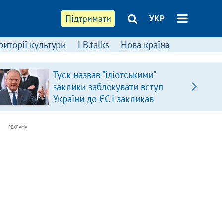
Підтримати
УКР
риторії культури
LB.talks
Нова країна
Туск назвав "ідіотськими"
заклики заблокувати вступ
України до ЄС і закликав
припинити антиукраїнську
риторику
РЕКЛАМА