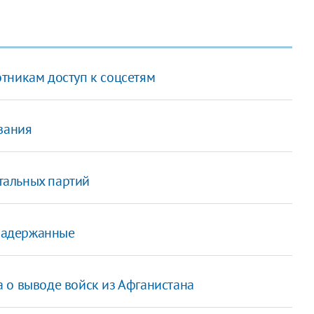
тникам доступ к соцсетям
вания
стальных партий
 задержанные
 о выводе войск из Афганистана