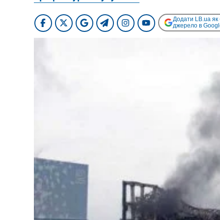
Додати LB.ua як
джерело в Googl