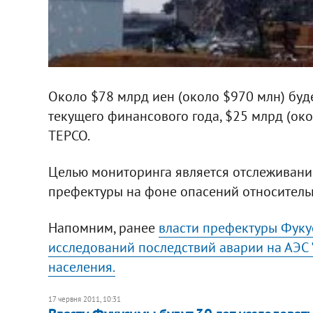
Около $78 млрд иен (около $970 млн) бу
текущего финансового года, $25 млрд (ок
TEPCO.
Целью мониторинга является отслеживани
префектуры на фоне опасений относительн
Напомним, ранее
власти префектуры Фуку
исследований последствий аварии на АЭС 
населения.
17 червня 2011, 10:31