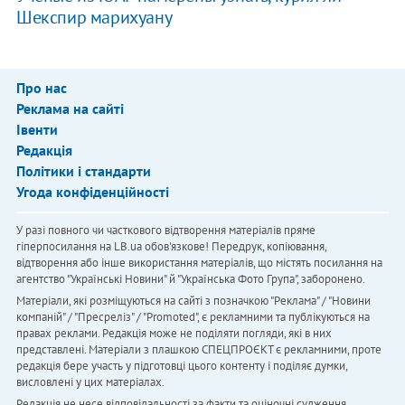
Шекспир марихуану
Про нас
Реклама на сайті
Івенти
Редакція
Політики і стандарти
Угода конфіденційності
У разі повного чи часткового відтворення матеріалів пряме
гіперпосилання на LB.ua обов'язкове! Передрук, копіювання,
відтворення або інше використання матеріалів, що містять посилання на
агентство "Українськi Новини" й "Українська Фото Група", заборонено.
Матеріали, які розміщуються на сайті з позначкою "Реклама" / "Новини
компаній" / "Пресреліз" / "Promoted", є рекламними та публікуються на
правах реклами. Редакція може не поділяти погляди, які в них
представлені. Матеріали з плашкою СПЕЦПРОЄКТ є рекламними, проте
редакція бере участь у підготовці цього контенту і поділяє думки,
висловлені у цих матеріалах.
Редакція не несе відповідальності за факти та оціночні судження,