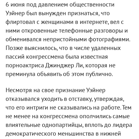
6 июня под давлением общественности
Уэйнер был вынужден признаться, что
флиртовал с женщинами в интернете, вел с
ними откровенные телефонные разговоры и
обменивался непристойными фотографиями.
Позже выяснилось, что в числе удаленных
пассий конгрессмена была известная
порноактриса Джинджер Ли, которая не
преминула объявить об этом публично.
Несмотря на свое признание Уэйнер
отказывался уходить в отставку, утверждая,
что его интриги не сказывались на работе. Тем
не менее на конгрессмена ополчились самые
влиятельные однопартийцы, вплоть до лидера
демократического меньшинства в нижней