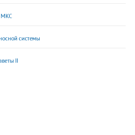
а МКС
носной системы
веты II