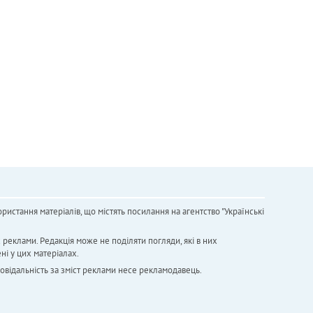
ристання матеріалів, що містять посилання на агентство "Українськi
х реклами. Редакція може не поділяти погляди, які в них
ні у цих матеріалах.
повідальність за зміст реклами несе рекламодавець.