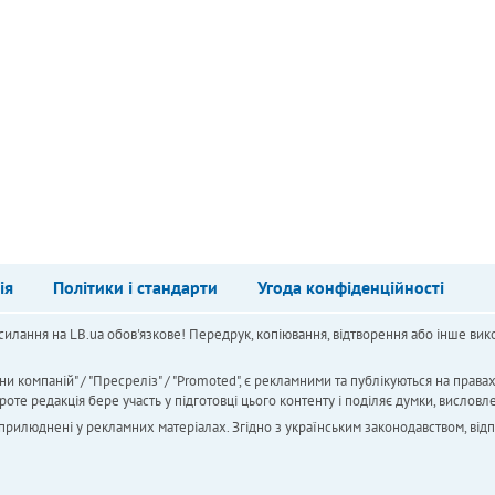
ія
Політики і стандарти
Угода конфіденційності
силання на LB.ua обов'язкове! Передрук, копіювання, відтворення або інше вико
ни компаній" / "Пресреліз" / "Promoted", є рекламними та публікуються на права
 редакція бере участь у підготовці цього контенту і поділяє думки, висловле
 оприлюднені у рекламних матеріалах. Згідно з українським законодавством, від