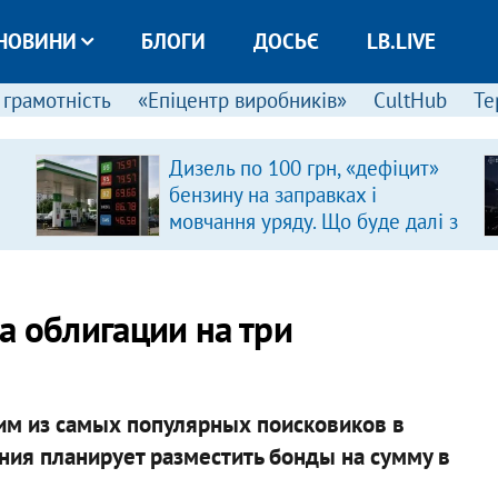
НОВИНИ
БЛОГИ
ДОСЬЄ
LB.LIVE
 грамотність
«Епіцентр виробників»
CultHub
Те
Дизель по 100 грн, «дефіцит»
бензину на заправках і
мовчання уряду. Що буде далі з
цінами на пальне?
а облигации на три
им из самых популярных поисковиков в
ния планирует разместить бонды на сумму в