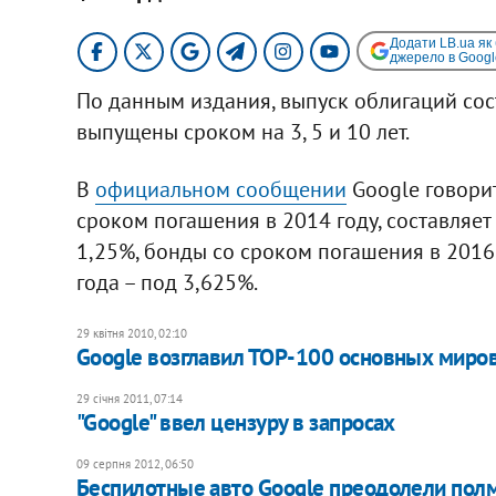
Додати LB.ua як
джерело в Googl
По данным издания, выпуск облигаций сост
выпущены сроком на 3, 5 и 10 лет.
В
официальном сообщении
Google говорит
сроком погашения в 2014 году, составляет
1,25%, бонды со сроком погашения в 2016
года – под 3,625%.
29 квітня 2010, 02:10
Google возглавил ТОР-100 основных миро
29 січня 2011, 07:14
"Google" ввел цензуру в запросах
09 серпня 2012, 06:50
Беспилотные авто Google преодолели пол