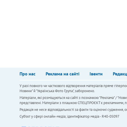
Про нас
Реклама на сайті
Івенти
Редакц
У разі повного чи часткового відтворення матеріалів пряме гіперпо
Новини" й "Українська Фото Група", заборонено.
Матеріали, які розміщуються на сайті з позначкою "Реклама" / "Нови
представлені. Матеріали з плашкою СПЕЦПРОЄКТ є рекламними, проте
Редакція не несе відповідальності за факти та оціночні судження,
Cуб'єкт у сфері онлайн-медіа; ідентифікатор медіа - R40-05097