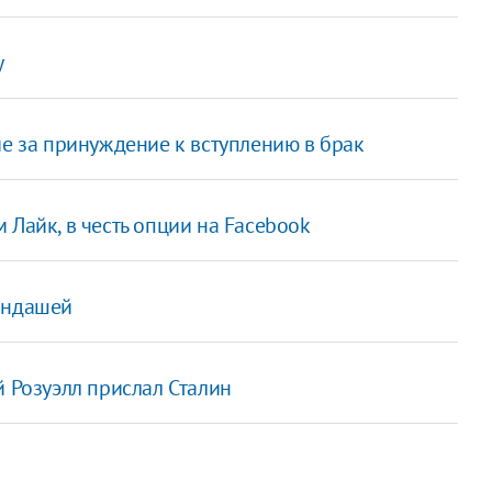
у
ие за принуждение к вступлению в брак
 Лайк, в честь опции на Facebook
андашей
й Розуэлл прислал Сталин