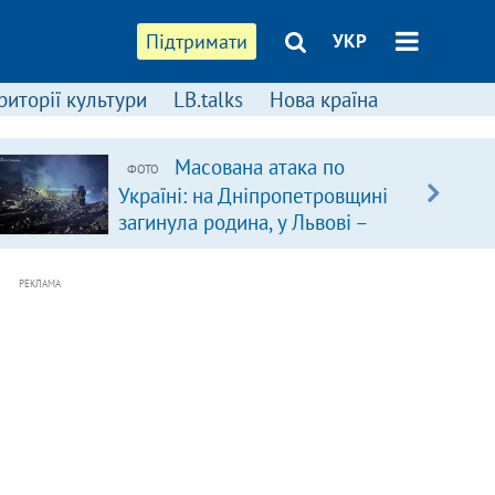
Підтримати
УКР
риторії культури
LB.talks
Нова країна
Масована атака по
ФОТО
Україні: на Дніпропетровщині
загинула родина, у Львові –
удар по багатоповерхівках
(доповнюється)
РЕКЛАМА