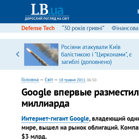
Defense Tech
“30 років гривні”
Фінансова
Росіяни атакували Київ
уп
балістикою і "Цирконами", є
загиблі (доповнено)
ку
Головна
—
Світ
—
18 травня 2011
, 06:50
Google впервые разместил
миллиарда
Интернет-гигант Google
, владеющий одн
мире, вышел на рынок облигаций. Компа
$3 млрд.