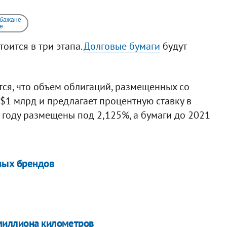
 бажане
e
оится в три этапа.
Долговые бумаги
будут
ся, что объем облигаций, размещенных со
 $1 млрд и предлагает процентную ставку в
 году размещены под 2,125%, а бумаги до 2021
вых брендов
миллиона километров