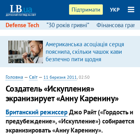
Підтримати
УКР
Defense Tech
“30 років гривні”
Фінансова грамо
Американська асоціація серця
я
пояснила, скільки чашок кави
безпечно пити щодня
Головна
—
Світ
—
11 березня 2011
, 02:50
Создатель «Искупления»
экранизирует «Анну Каренину»
Британский режиссер
Джо Райт («Гордость и
предубеждение», «Искупление») собирается
экранизировать «Анну Каренину».