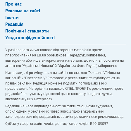
Про нас
Реклама на сайті
Івенти
Редакція
Політики і стандарти
Угода конфіденційності
У разі повного чи часткового відтворення матеріалів пряме
гіперпосилання на LB.ua обов'язкове! Передрук, копіювання,
відтворення або інше використання матеріалів, що містять посилання на
агентство "Українськi Новини" й "Українська Фото Група", заборонено.
Матеріали, які розміщуються на сайті з позначкою "Реклама" / "Новини
компаній" / "Пресреліз" / "Promoted", є рекламними та публікуються на
правах реклами. Редакція може не поділяти погляди, які в них
представлені. Матеріали з плашкою СПЕЦПРОЄКТ є рекламними, проте
редакція бере участь у підготовці цього контенту і поділяє думки,
висловлені у цих матеріалах.
Редакція не несе відповідальності за факти та оціночні судження,
оприлюднені у рекламних матеріалах. Згідно з українським
законодавством, відповідальність за зміст реклами несе рекламодавець.
Cуб'єкт у сфері онлайн-медіа; ідентифікатор медіа - R40-05097