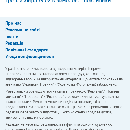
Треть избирателей в Зимбабве - покойники
Про нас
Реклама на сайті
Івенти
Редакція
Політики і стандарти
Угода конфіденційності
У разі повного чи часткового відтворення матеріалів пряме
гіперпосилання на LB.ua обов'язкове! Передрук, копіювання,
відтворення або інше використання матеріалів, що містять посилання на
агентство "Українськi Новини" й "Українська Фото Група", заборонено.
Матеріали, які розміщуються на сайті з позначкою "Реклама" / "Новини
компаній" / "Пресреліз" / "Promoted", є рекламними та публікуються на
правах реклами. Редакція може не поділяти погляди, які в них
представлені. Матеріали з плашкою СПЕЦПРОЄКТ є рекламними, проте
редакція бере участь у підготовці цього контенту і поділяє думки,
висловлені у цих матеріалах.
Редакція не несе відповідальності за факти та оціночні судження,
оприлюднені у рекламних матеріалах. Згідно з українським