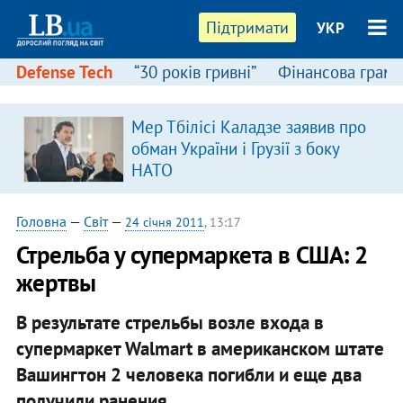
Підтримати
УКР
Defense Tech
“30 років гривні”
Фінансова грамо
Мер Тбілісі Каладзе заявив про
в
обман України і Грузії з боку
НАТО
Головна
—
Світ
—
24 січня 2011
, 13:17
Стрельба у супермаркета в США: 2
жертвы
В результате стрельбы возле входа в
супермаркет Walmart в американском штате
Вашингтон 2 человека погибли и еще два
получили ранения.​