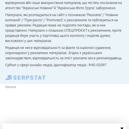
відтворення або інше використання матеріалів, що містять посилання на
агентство "Українськi Новини" й "Українська Фото Група", заборонено.
Матеріали, які розміщуються на сайті з позначкою "Реклама" / "Новини
компаній" / "Пресреліз" / "Promoted", є рекламними та публікуються на
правах реклами. Редакція може не поділяти погляди, які в них
представлені. Матеріали з плашкою СПЕЦПРОЄКТ є рекламними, проте
редакція бере участь у підготовці цього контенту і поділяє думки,
висловлені у цих матеріалах.
Редакція не несе відповідальності за факти та оціночні судження,
оприлюднені у рекламних матеріалах. Згідно з українським
законодавством, відповідальність за зміст реклами несе рекламодавець.
Cуб'єкт у сфері онлайн-медіа; ідентифікатор медіа - R40-05097
РЕКЛАМА