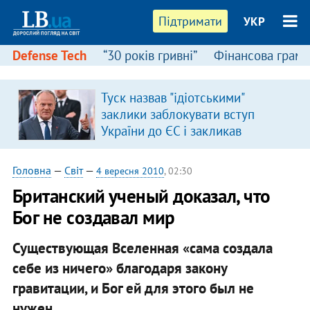
Підтримати
УКР
Defense Tech
“30 років гривні”
Фінансова грамо
Туск назвав "ідіотськими"
заклики заблокувати вступ
України до ЄС і закликав
припинити антиукраїнську
риторику
Головна
—
Світ
—
4 вересня 2010
, 02:30
Британский ученый доказал, что
Бог не создавал мир
Существующая Вселенная «сама создала
себе из ничего» благодаря закону
гравитации, и Бог ей для этого был не
нужен.