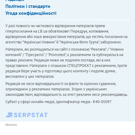
Політики і стандарти
Угода конфіденційності
У разі повного чи часткового відтворення матеріалів пряме
гіперпосилання на LB.ua обов'язкове! Передрук, копіювання,
відтворення або інше використання матеріалів, що містять посилання на
агентство "Українськi Новини" й "Українська Фото Група", заборонено.
Матеріали, які розміщуються на сайті з позначкою "Реклама" / "Новини
компаній" / "Пресреліз" / "Promoted", є рекламними та публікуються на
правах реклами. Редакція може не поділяти погляди, які в них
представлені. Матеріали з плашкою СПЕЦПРОЄКТ є рекламними, проте
редакція бере участь у підготовці цього контенту і поділяє думки,
висловлені у цих матеріалах.
Редакція не несе відповідальності за факти та оціночні судження,
оприлюднені у рекламних матеріалах. Згідно з українським
законодавством, відповідальність за зміст реклами несе рекламодавець.
Cуб'єкт у сфері онлайн-медіа; ідентифікатор медіа - R40-05097
РЕКЛАМА