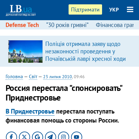
Підтримати
УКР
Defense Tech
“30 років гривні”
Фінансова грамо
Поліція отримала заяву щодо
незаконності проведення у
Почаївській лаврі хресної ходи
Головна
—
Світ
—
23 липня 2010
, 09:46
Россия перестала "спонсировать"
Приднестровье
В Приднестровье
перестала поступать
финансовая помощь со стороны России.