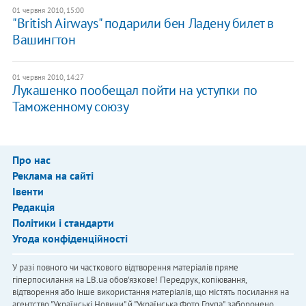
01 червня 2010, 15:00
"British Airways" подарили бен Ладену билет в
Вашингтон
01 червня 2010, 14:27
Лукашенко пообещал пойти на уступки по
Таможенному союзу
Про нас
Реклама на сайті
Івенти
Редакція
Політики і стандарти
Угода конфіденційності
У разі повного чи часткового відтворення матеріалів пряме
гіперпосилання на LB.ua обов'язкове! Передрук, копіювання,
відтворення або інше використання матеріалів, що містять посилання на
агентство "Українськi Новини" й "Українська Фото Група", заборонено.