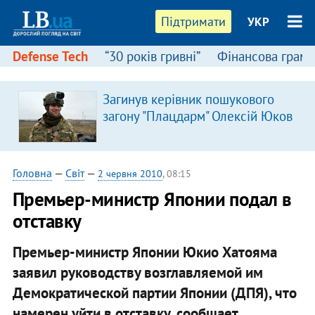
Підтримати
УКР
Defense Tech
“30 років гривні”
Фінансова грамо
Загинув керівник пошукового
загону "Плацдарм" Олексій Юков
Головна
—
Світ
—
2 червня 2010
, 08:15
Премьер-министр Японии подал в
отставку
Премьер-министр Японии Юкио Хатояма
заявил руководству возглавляемой им
Демократической партии Японии (ДПЯ), что
намерен уйти в отставку, сообщает