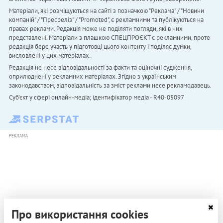
Матеріали, які розміщуються на сайті з позначкою "Реклама" / "Новини
компаній" / "Пресреліз" / "Promoted", є рекламними та публікуються на
правах реклами. Редакція може не поділяти погляди, які в них
представлені. Матеріали з плашкою СПЕЦПРОЄКТ є рекламними, проте
редакція бере участь у підготовці цього контенту і поділяє думки,
висловлені у цих матеріалах.
Редакція не несе відповідальності за факти та оціночні судження,
оприлюднені у рекламних матеріалах. Згідно з українським
законодавством, відповідальність за зміст реклами несе рекламодавець.
Cуб'єкт у сфері онлайн-медіа; ідентифікатор медіа - R40-05097
РЕКЛАМА
Про використання cookies