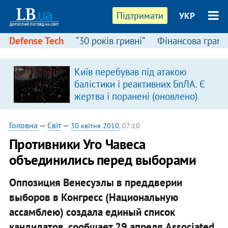
Підтримати
УКР
Defense Tech
“30 років гривні”
Фінансова грамо
Київ перебував під атакою
я
балістики і реактивних БпЛА. Є
жертва і поранені (оновлено)
Головна
—
Світ
—
30 квітня 2010
, 07:10
Противники Уго Чавеса
объединились перед выборами
Оппозиция Венесуэлы в преддверии
выборов в Конгресс (Национальную
ассамблею) создала единый список
кандидатов, сообщает 29 апреля Associated