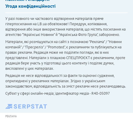
Угода конфіденційності
У разі повного чи часткового відтворення матеріалів пряме
гіперпосилання на LB.ua обов'язкове! Передрук, копіювання,
відтворення або інше використання матеріалів, що містять посилання на
агентство "Українськi Новини" й "Українська Фото Група", заборонено.
Матеріали, які розміщуються на сайті з позначкою "Реклама" / "Новини
компаній" / "Пресреліз" / "Promoted", є рекламними та публікуються на
правах реклами. Редакція може не поділяти погляди, які в них
представлені. Матеріали з плашкою СПЕЦПРОЄКТ є рекламними, проте
редакція бере участь у підготовці цього контенту і поділяє думки,
висловлені у цих матеріалах.
Редакція не несе відповідальності за факти та оціночні судження,
оприлюднені у рекламних матеріалах. Згідно з українським
законодавством, відповідальність за зміст реклами несе рекламодавець.
Cуб'єкт у сфері онлайн-медіа; ідентифікатор медіа - R40-05097
РЕКЛАМА