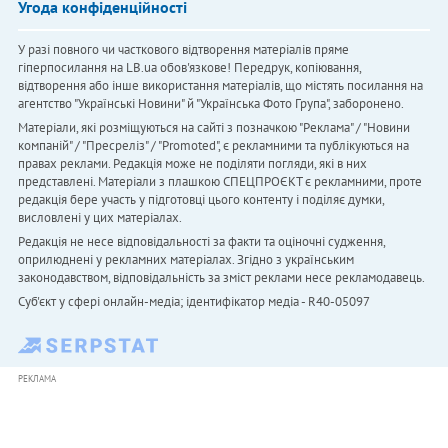
Угода конфіденційності
У разі повного чи часткового відтворення матеріалів пряме
гіперпосилання на LB.ua обов'язкове! Передрук, копіювання,
відтворення або інше використання матеріалів, що містять посилання на
агентство "Українськi Новини" й "Українська Фото Група", заборонено.
Матеріали, які розміщуються на сайті з позначкою "Реклама" / "Новини
компаній" / "Пресреліз" / "Promoted", є рекламними та публікуються на
правах реклами. Редакція може не поділяти погляди, які в них
представлені. Матеріали з плашкою СПЕЦПРОЄКТ є рекламними, проте
редакція бере участь у підготовці цього контенту і поділяє думки,
висловлені у цих матеріалах.
Редакція не несе відповідальності за факти та оціночні судження,
оприлюднені у рекламних матеріалах. Згідно з українським
законодавством, відповідальність за зміст реклами несе рекламодавець.
Cуб'єкт у сфері онлайн-медіа; ідентифікатор медіа - R40-05097
РЕКЛАМА