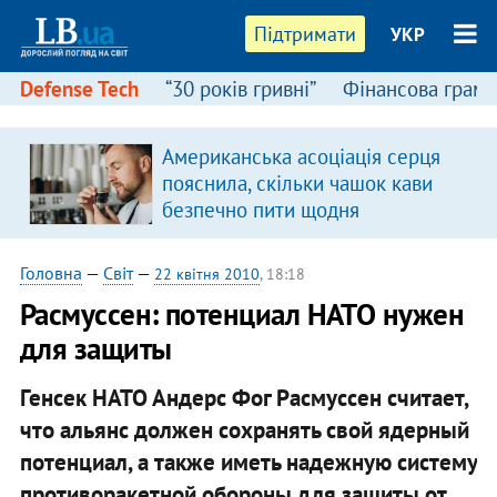
Підтримати
УКР
Defense Tech
“30 років гривні”
Фінансова грамо
Американська асоціація серця
пояснила, скільки чашок кави
безпечно пити щодня
Головна
—
Світ
—
22 квітня 2010
, 18:18
Расмуссен: потенциал НАТО нужен
для защиты
Генсек НАТО Андерс Фог Расмуссен считает,
что альянс должен сохранять свой ядерный
потенциал, а также иметь надежную систему
противоракетной обороны для защиты от