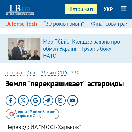
Підтримати
УКР
Defense Tech
“30 років гривні”
Фінансова грамо
Мер Тбілісі Каладзе заявив про
обман України і Грузії з боку
НАТО
Головна
—
Світ
—
22 січня 2010
, 12:32
Земля "перекрашивает" астероиды
Додати LB.ua як бажане
джерело в Google
Перевод: ИА "МОСТ-Харьков"