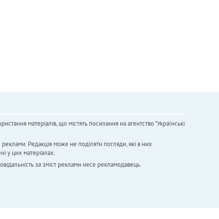
ристання матеріалів, що містять посилання на агентство "Українськi
х реклами. Редакція може не поділяти погляди, які в них
ні у цих матеріалах.
повідальність за зміст реклами несе рекламодавець.