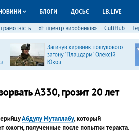
НОВИНИ
БЛОГИ
ДОСЬЄ
LB.LIVE
 грамотність
«Епіцентр виробників»
CultHub
Те
Загинув керівник пошукового
загону "Плацдарм" Олексій
 з
Юков
орвать А330, грозит 20 лет
герийцу
Абдулу Муталлабу
, который
ит ожоги, полученные после попытки теракта.