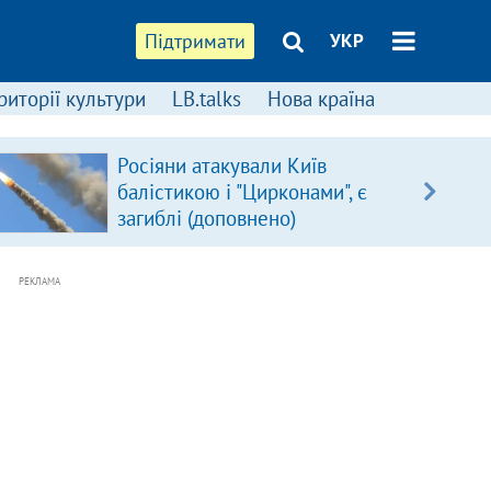
Підтримати
УКР
риторії культури
LB.talks
Нова країна
Росіяни атакували Київ
балістикою і "Цирконами", є
загиблі (доповнено)
РЕКЛАМА