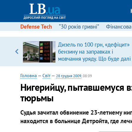
Defense Tech
“30 років гривні”
Фінансова
Дизель по 100 грн, «дефіцит»
бензину на заправках і
вщині
мовчання уряду. Що буде далі
і –
цінами на пальне?
ах
Головна
—
Світ
—
28 грудня 2009
, 08:09
Нигерийцу, пытавшемуся вз
тюрьмы
Судья зачитал обвинение 23-летнему ни
находится в больнице Детройта, где леч