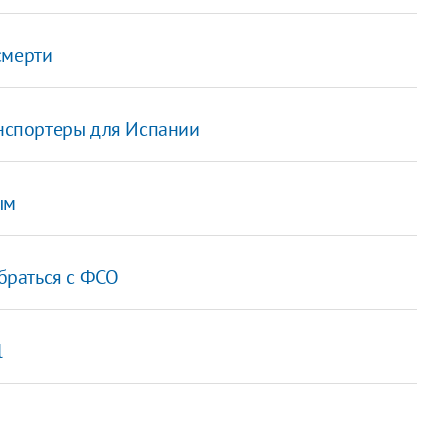
смерти
анспортеры для Испании
ым
браться с ФСО
l