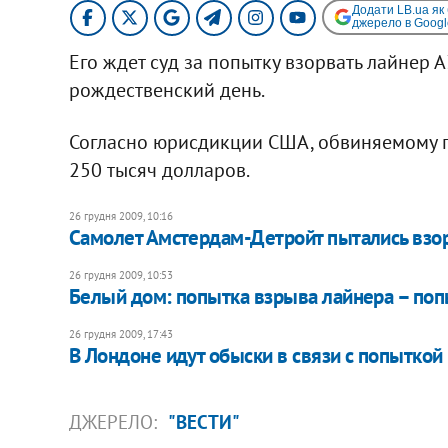
Додати LB.ua як
джерело в Googl
Его ждет суд за попытку взорвать лайнер 
рождественский день.
Согласно юрисдикции США, обвиняемому г
250 тысяч долларов.
26 грудня 2009, 10:16
Самолет Амстердам-Детройт пытались взо
26 грудня 2009, 10:53
Белый дом: попытка взрыва лайнера – поп
26 грудня 2009, 17:43
В Лондоне идут обыски в связи с попыткой
ДЖЕРЕЛО:
"ВЕСТИ"