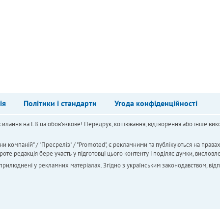
ія
Політики і стандарти
Угода конфіденційності
силання на LB.ua обов'язкове! Передрук, копіювання, відтворення або інше вико
ни компаній" / "Пресреліз" / "Promoted", є рекламними та публікуються на права
 редакція бере участь у підготовці цього контенту і поділяє думки, висловле
 оприлюднені у рекламних матеріалах. Згідно з українським законодавством, від