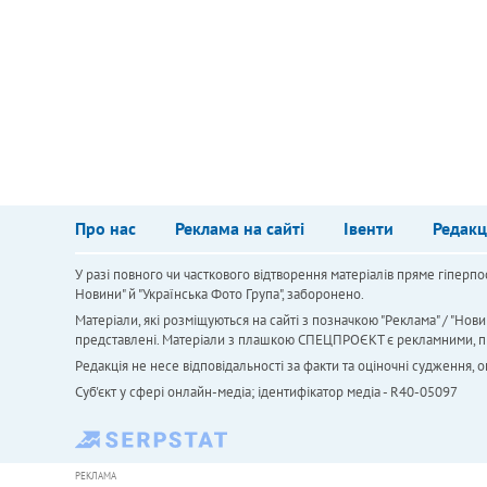
Про нас
Реклама на сайті
Івенти
Редакц
У разі повного чи часткового відтворення матеріалів пряме гіперпо
Новини" й "Українська Фото Група", заборонено.
Матеріали, які розміщуються на сайті з позначкою "Реклама" / "Нови
представлені. Матеріали з плашкою СПЕЦПРОЄКТ є рекламними, проте
Редакція не несе відповідальності за факти та оціночні судження,
Cуб'єкт у сфері онлайн-медіа; ідентифікатор медіа - R40-05097
РЕКЛАМА