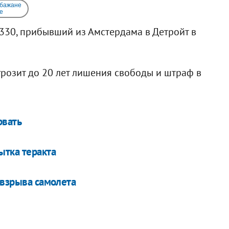
 бажане
e
А330, прибывший из Амстердама в Детройт в
розит до 20 лет лишения свободы и штраф в
рвать
ытка теракта
 взрыва самолета