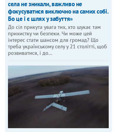
села не зникали, важливо не
фокусуватися виключно на самих собі.
Бо це і є шлях у забуття»
До сіл прикута увага тих, хто шукає там
прихистку чи безпеки. Чи може цей
інтерес стати шансом для громад? Що
треба українському селу у 21 столітті, щоб
розвиватися, і до…