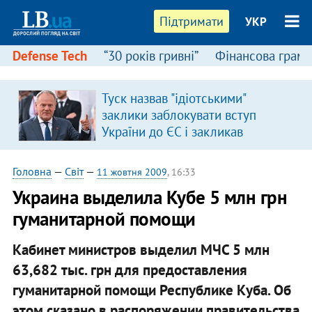
Підтримати
УКР
Defense Tech
“30 років гривні”
Фінансова грамо
Туск назвав "ідіотськими"
в
заклики заблокувати вступ
України до ЄС і закликав
припинити антиукраїнську
риторику
Головна
—
Світ
—
11 жовтня 2009
, 16:33
Украина выделила Кубе 5 млн грн
гуманитарной помощи
Кабинет министров выделил МЧС 5 млн
63,682 тыс. грн для предоставления
гуманитарной помощи Республике Куба. Об
этом сказано в распоряжении правительства