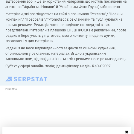
відтворення або інше використання матеріалів, що містять посилання на
агентство "Українськi Новини" й "Українська Фото Група", заборонено.
Матеріали, які розміщуються на сайті з позначкою "Реклама" / "Новини
компаній" / "Пресреліз" / "Promoted", є рекламними та публікуються на
правах реклами. Редакція може не поділяти погляди, які в них
представлені. Матеріали з плашкою СПЕЦПРОЄКТ є рекламними, проте
редакція бере участь у підготовці цього контенту і поділяє думки,
висловлені у цих матеріалах.
Редакція не несе відповідальності за факти та оціночні судження,
оприлюднені у рекламних матеріалах. Згідно з українським
законодавством, відповідальність за зміст реклами несе рекламодавець.
Cуб'єкт у сфері онлайн-медіа; ідентифікатор медіа - R40-05097
РЕКЛАМА