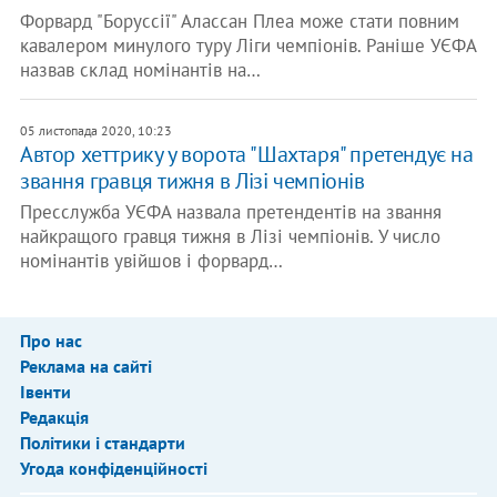
Форвард "Боруссії" Алассан Плеа може стати повним
кавалером минулого туру Ліги чемпіонів. Раніше УЄФА
назвав склад номінантів на…
05 листопада 2020, 10:23
Автор хеттрику у ворота "Шахтаря" претендує на
звання гравця тижня в Лізі чемпіонів
Пресслужба УЄФА назвала претендентів на звання
найкращого гравця тижня в Лізі чемпіонів. У число
номінантів увійшов і форвард…
Про нас
Реклама на сайті
Івенти
Редакція
Політики і стандарти
Угода конфіденційності