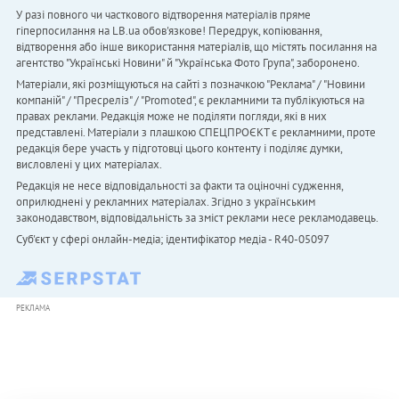
У разі повного чи часткового відтворення матеріалів пряме
гіперпосилання на LB.ua обов'язкове! Передрук, копіювання,
відтворення або інше використання матеріалів, що містять посилання на
агентство "Українськi Новини" й "Українська Фото Група", заборонено.
Матеріали, які розміщуються на сайті з позначкою "Реклама" / "Новини
компаній" / "Пресреліз" / "Promoted", є рекламними та публікуються на
правах реклами. Редакція може не поділяти погляди, які в них
представлені. Матеріали з плашкою СПЕЦПРОЄКТ є рекламними, проте
редакція бере участь у підготовці цього контенту і поділяє думки,
висловлені у цих матеріалах.
Редакція не несе відповідальності за факти та оціночні судження,
оприлюднені у рекламних матеріалах. Згідно з українським
законодавством, відповідальність за зміст реклами несе рекламодавець.
Cуб'єкт у сфері онлайн-медіа; ідентифікатор медіа - R40-05097
РЕКЛАМА