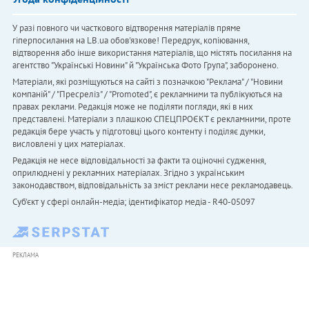
У разі повного чи часткового відтворення матеріалів пряме
гіперпосилання на LB.ua обов'язкове! Передрук, копіювання,
відтворення або інше використання матеріалів, що містять посилання на
агентство "Українськi Новини" й "Українська Фото Група", заборонено.
Матеріали, які розміщуються на сайті з позначкою "Реклама" / "Новини
компаній" / "Пресреліз" / "Promoted", є рекламними та публікуються на
правах реклами. Редакція може не поділяти погляди, які в них
представлені. Матеріали з плашкою СПЕЦПРОЄКТ є рекламними, проте
редакція бере участь у підготовці цього контенту і поділяє думки,
висловлені у цих матеріалах.
Редакція не несе відповідальності за факти та оціночні судження,
оприлюднені у рекламних матеріалах. Згідно з українським
законодавством, відповідальність за зміст реклами несе рекламодавець.
Cуб'єкт у сфері онлайн-медіа; ідентифікатор медіа - R40-05097
РЕКЛАМА