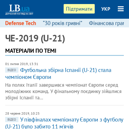
Підтримати
УКР
Defense Tech
“30 років гривні”
Фінансова грамо
ЧЕ-2019 (U-21)
МАТЕРІАЛИ ПО ТЕМІ
01 липня 2019, 13:31
Футбольна збірна Іспанії (U-21) стала
ВІДЕО
чемпіоном Європи
На полях Італії завершився чемпіонат Європи серед
молодіжних команд. У фінальному поєдинку зійшлися
збірні Іспанії та…
28 червня 2019, 10:25
У півфіналах чемпіонату Європи з футболу
ВІДЕО
(U-21) було забито 11 м'ячів