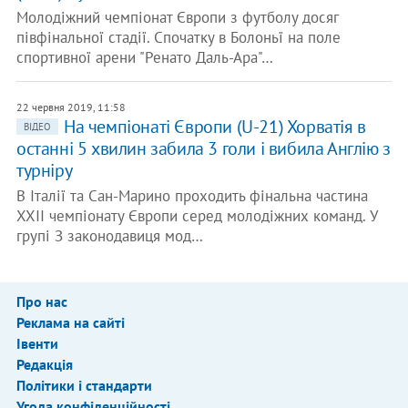
Молодіжний чемпіонат Європи з футболу досяг
півфінальної стадії. Спочатку в Болоньї на поле
спортивної арени "Ренато Даль-Ара"…
22 червня 2019, 11:58
На чемпіонаті Європи (U-21) Хорватія в
ВІДЕО
останні 5 хвилин забила 3 голи і вибила Англію з
турніру
В Італії та Сан-Марино проходить фінальна частина
XXII чемпіонату Європи серед молодіжних команд. У
групі З законодавиця мод…
Про нас
Реклама на сайті
Івенти
Редакція
Політики і стандарти
Угода конфіденційності