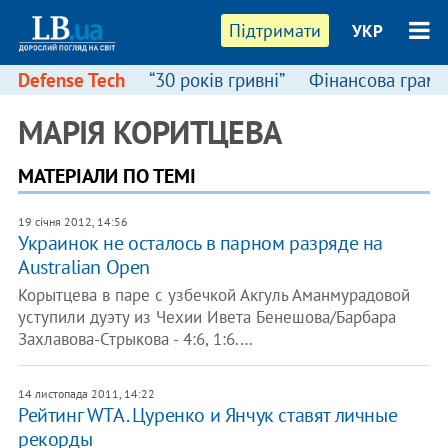
Підтримати
УКР
Defense Tech
“30 років гривні”
Фінансова грамо
МАРІЯ КОРИТЦЕВА
МАТЕРІАЛИ ПО ТЕМІ
19 січня 2012, 14:56
Украинок не осталось в парном разряде на
Australian Open
Корытцева в паре с узбечкой Акгуль Аманмурадовой
уступили дуэту из Чехии Ивета Бенешова/Барбара
Захлавова-Стрыкова - 4:6, 1:6.…
14 листопада 2011, 14:22
Рейтинг WTA. Цуренко и Янчук ставят личные
рекорды