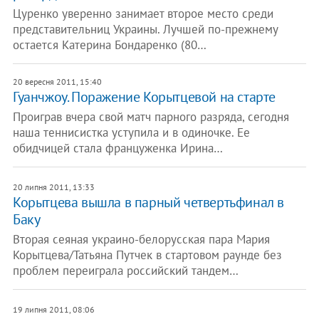
Цуренко уверенно занимает второе место среди
представительниц Украины. Лучшей по-прежнему
остается Катерина Бондаренко (80…
20 вересня 2011, 15:40
Гуанчжоу. Поражение Корытцевой на старте
Проиграв вчера свой матч парного разряда, сегодня
наша теннисистка уступила и в одиночке. Ее
обидчицей стала француженка Ирина…
20 липня 2011, 13:33
Корытцева вышла в парный четвертьфинал в
Баку
Вторая сеяная украино-белорусская пара Мария
Корытцева/Татьяна Путчек в стартовом раунде без
проблем переиграла российский тандем…
19 липня 2011, 08:06