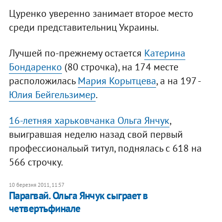
Цуренко уверенно занимает второе место
среди представительниц Украины.
Лучшей по-прежнему остается
Катерина
Бондаренко
(80 строчка), на 174 месте
расположилась
Мария Корытцева
, а на 197 -
Юлия Бейгельзимер
.
16-летняя харьковчанка Ольга Янчук
,
выигравшая неделю назад свой первый
профессиональый титул, поднялась с 618 на
566 строчку.
10 березня 2011, 11:57
Парагвай. Ольга Янчук сыграет в
четвертьфинале