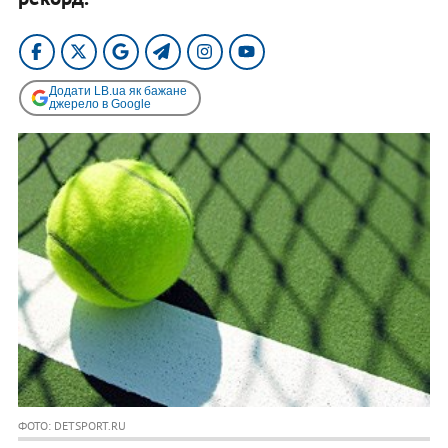
Додати LB.ua як бажане
джерело в Google
ФОТО: DETSPORT.RU