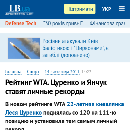
Підтримати
УКР
Defense Tech
“30 років гривні”
Фінансова грамо
Росіяни атакували Київ
балістикою і "Цирконами", є
загиблі (доповнено)
Головна
—
Спорт
—
14 листопада 2011
, 14:22
Рейтинг WTA. Цуренко и Янчук
ставят личные рекорды
В новом рейтинге WTA
22-летняя киевлянка
Леся Цуренко
поднялась со 120 на 111-ю
позицию и установила тем самым личный
рекорд.