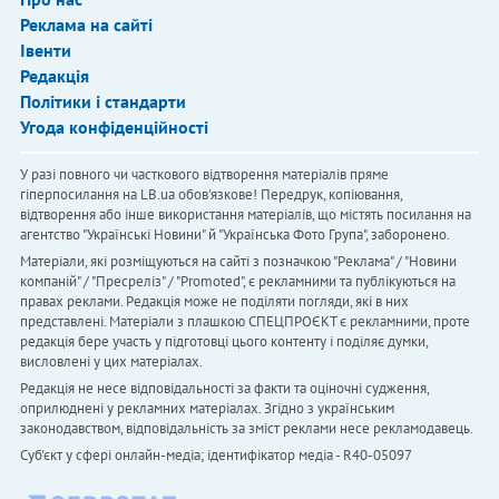
Реклама на сайті
Івенти
Редакція
Політики і стандарти
Угода конфіденційності
У разі повного чи часткового відтворення матеріалів пряме
гіперпосилання на LB.ua обов'язкове! Передрук, копіювання,
відтворення або інше використання матеріалів, що містять посилання на
агентство "Українськi Новини" й "Українська Фото Група", заборонено.
Матеріали, які розміщуються на сайті з позначкою "Реклама" / "Новини
компаній" / "Пресреліз" / "Promoted", є рекламними та публікуються на
правах реклами. Редакція може не поділяти погляди, які в них
представлені. Матеріали з плашкою СПЕЦПРОЄКТ є рекламними, проте
редакція бере участь у підготовці цього контенту і поділяє думки,
висловлені у цих матеріалах.
Редакція не несе відповідальності за факти та оціночні судження,
оприлюднені у рекламних матеріалах. Згідно з українським
законодавством, відповідальність за зміст реклами несе рекламодавець.
Cуб'єкт у сфері онлайн-медіа; ідентифікатор медіа - R40-05097