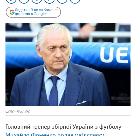
Додати LB.ua як бажане
джерело в Google
ФОТО: EPA/UPG
Головний тренер збірної України з футболу
Михайло Фоменко подав у відставку
.