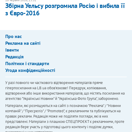
20 червня 2016, 23:52
Збірна Уельсу розгромила Росію і вибила її
з Євро-2016
Про нас
Реклама на сайті
Івенти
Редакція
Політики і стандарти
Угода конфіденційності
У разі повного чи часткового відтворення матеріалів пряме
гіперпосилання на LB.ua обов'язкове! Передрук, копіювання,
відтворення або інше використання матеріалів, що містять посилання на
агентство "Українськi Новини" й "Українська Фото Група", заборонено.
Матеріали, які розміщуються на сайті з позначкою "Реклама" / "Новини
компаній" / "Пресреліз" / "Promoted", є рекламними та публікуються на
правах реклами. Редакція може не поділяти погляди, які в них
представлені. Матеріали з плашкою СПЕЦПРОЄКТ є рекламними, проте
редакція бере участь у підготовці цього контенту і поділяє думки,