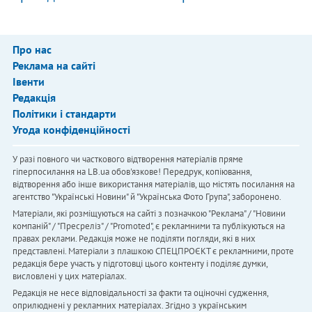
Про нас
Реклама на сайті
Івенти
Редакція
Політики і стандарти
Угода конфіденційності
У разі повного чи часткового відтворення матеріалів пряме
гіперпосилання на LB.ua обов'язкове! Передрук, копіювання,
відтворення або інше використання матеріалів, що містять посилання на
агентство "Українськi Новини" й "Українська Фото Група", заборонено.
Матеріали, які розміщуються на сайті з позначкою "Реклама" / "Новини
компаній" / "Пресреліз" / "Promoted", є рекламними та публікуються на
правах реклами. Редакція може не поділяти погляди, які в них
представлені. Матеріали з плашкою СПЕЦПРОЄКТ є рекламними, проте
редакція бере участь у підготовці цього контенту і поділяє думки,
висловлені у цих матеріалах.
Редакція не несе відповідальності за факти та оціночні судження,
оприлюднені у рекламних матеріалах. Згідно з українським