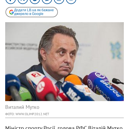
Додати LB.ua як бажане
джерело в Google
Виталий Мутко
ФОТО: WWW.OLIMP2012.NET
Міністр спорту Росії, голова РФС Віталій Мутко