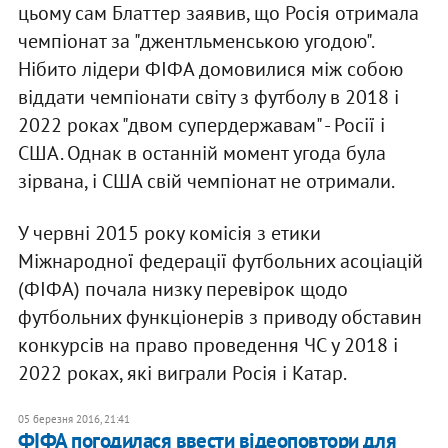
цьому сам Блаттер заявив, що Росія отримала
чемпіонат за "джентльменською угодою".
Нібито лідери ФІФА домовилися між собою
віддати чемпіонати світу з футболу в 2018 і
2022 роках "двом супердержавам" - Росії і
США. Однак в останній момент угода була
зірвана, і США свій чемпіонат не отримали.
У червні 2015 року комісія з етики
Міжнародної федерації футбольних асоціацій
(ФІФА) почала низку перевірок щодо
футбольних функціонерів з приводу обставин
конкурсів на право проведення ЧС у 2018 і
2022 роках, які виграли Росія і Катар.
05 березня 2016, 21:41
ФІФА погодилася ввести відеоповтори для