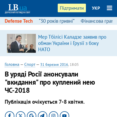
Підтримати
УКР
Defense Tech
“30 років гривні”
Фінансова грамо
Мер Тбілісі Каладзе заявив про
обман України і Грузії з боку
НАТО
Головна
—
Спорт
—
31 березня 2016
, 18:05
В уряді Росії анонсували
"вкидання" про куплений нею
ЧС-2018
Публікація очікується 7-8 квітня.