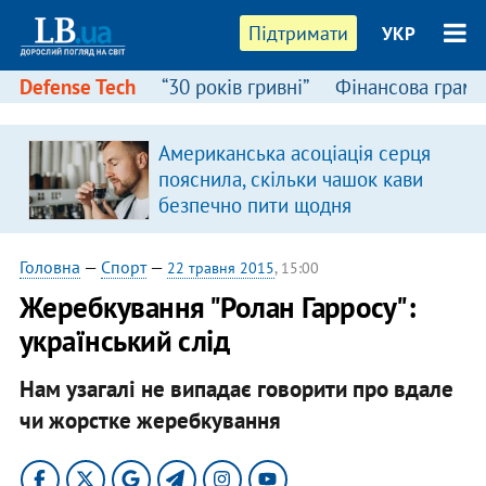
Підтримати
УКР
Defense Tech
“30 років гривні”
Фінансова грамо
Американська асоціація серця
я
пояснила, скільки чашок кави
безпечно пити щодня
Головна
—
Спорт
—
22 травня 2015
, 15:00
Жеребкування "Ролан Гарросу":
український слід
Нам узагалі не випадає говорити про вдале
чи жорстке жеребкування