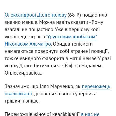
Олександрові Долгополову
(68-й) пощастило
значно менше. Можна навіть сказати - йому
взагалі не пощастило. Уже в першому колі
українець зіграє з
"ґрунтовим хробаком"
Ніколасом Альмагро
. Обидва тенісисти
намагаються повернути собі втрачені позиції,
тож очевидного фаворита в матчі немає. У разі
успіху Долго битиметься з Рафою Надалем.
Оплески, завіса...
Зазначимо, що Ілля Марченко, як
переможець
кваліфікації
, дізнається свого суперника
трішки пізніше.
Переможців жіночої кваліфікації
в нас не