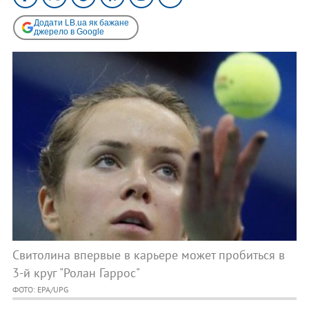
Додати LB.ua як бажане
джерело в Google
Свитолина впервые в карьере может пробиться в
3-й круг "Ролан Гаррос"
ФОТО: EPA/UPG