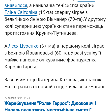
виявилося
, а найкраща тенісистка країни
Еліна Світоліна
(19-та) спершу зіграє з
бельгійкою Яніною Вікмайєр (79-та). У другому
колі суперницею українки стане переможець
протистояння Крунич/Путинцева.
А
Леся Цуренко
(67-ма) в першому колі зіграє
з Бояною Йовановські (60-та). У разі успіху її
майже напевне очікуватиме француженка
Каролін Гарсія.
Зазначимо, що Катерина Козлова, яка також
мала грати в основній сітці, знялася зі змагань.
22 травня 2015, 14:28
Жеребкування "Ролан Гаррос": Джокович і
Надаль влаштують "чвертьфінал смерті"