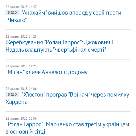
22 травня 2015, 14:47
"Анахайм" вийшов вперед у серії проти
ВІДЕО
"Чикаго"
22 травня 2015, 14:28
Жеребкування "Ролан Гаррос": Джокович і
Надаль влаштують "чвертьфінал смерті"
22 травня 2015, 14:25
"Мілан" кличе Анчелотті додому
22 травня 2015, 14:06
"Х'юстон" програв "Воїнам" через помилку
ВІДЕО
Хардена
22 травня 2015, 13:56
"Ролан Гаррос": Марченко став третім українцем
в основній сітці