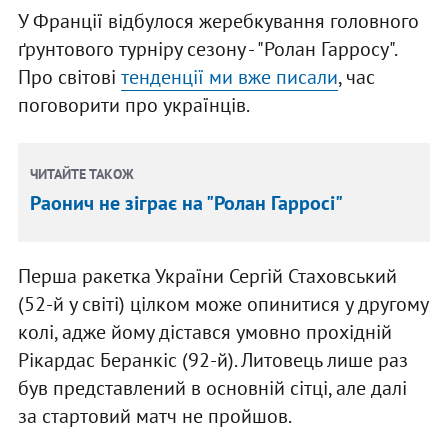
У Франції відбулося жеребкування головного
ґрунтового турніру сезону - "Ролан Гарросу".
Про світові
тенденції ми вже писали
, час
поговорити про українців.
ЧИТАЙТЕ ТАКОЖ
Раонич не зіграє на "Ролан Гарросі"
Перша ракетка України Сергій Стаховський
(52-й у світі) цілком може опинитися у другому
колі, адже йому дістався умовно прохідній
Рікардас Беранкіс (92-й). Литовець лише раз
був представлений в основній сітці, але далі
за стартовий матч не пройшов.