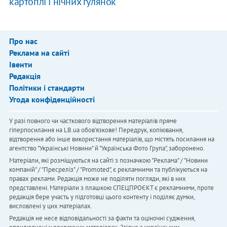
картоплі і нічних гулянок
Про нас
Реклама на сайті
Івенти
Редакція
Політики і стандарти
Угода конфіденційності
У разі повного чи часткового відтворення матеріалів пряме
гіперпосилання на LB.ua обов'язкове! Передрук, копіювання,
відтворення або інше використання матеріалів, що містять посилання на
агентство "Українськi Новини" й "Українська Фото Група", заборонено.
Матеріали, які розміщуються на сайті з позначкою "Реклама" / "Новини
компаній" / "Пресреліз" / "Promoted", є рекламними та публікуються на
правах реклами. Редакція може не поділяти погляди, які в них
представлені. Матеріали з плашкою СПЕЦПРОЄКТ є рекламними, проте
редакція бере участь у підготовці цього контенту і поділяє думки,
висловлені у цих матеріалах.
Редакція не несе відповідальності за факти та оціночні судження,