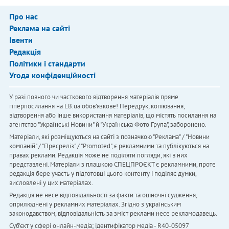
Про нас
Реклама на сайті
Івенти
Редакція
Політики і стандарти
Угода конфіденційності
У разі повного чи часткового відтворення матеріалів пряме
гіперпосилання на LB.ua обов'язкове! Передрук, копіювання,
відтворення або інше використання матеріалів, що містять посилання на
агентство "Українськi Новини" й "Українська Фото Група", заборонено.
Матеріали, які розміщуються на сайті з позначкою "Реклама" / "Новини
компаній" / "Пресреліз" / "Promoted", є рекламними та публікуються на
правах реклами. Редакція може не поділяти погляди, які в них
представлені. Матеріали з плашкою СПЕЦПРОЄКТ є рекламними, проте
редакція бере участь у підготовці цього контенту і поділяє думки,
висловлені у цих матеріалах.
Редакція не несе відповідальності за факти та оціночні судження,
оприлюднені у рекламних матеріалах. Згідно з українським
законодавством, відповідальність за зміст реклами несе рекламодавець.
Cуб'єкт у сфері онлайн-медіа; ідентифікатор медіа - R40-05097