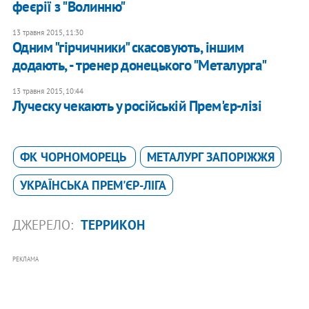
феєрії з "Волинню"
13 травня 2015, 11:30
Одним "гірчичники" скасовують, іншим
додають, - тренер донецького "Металурга"
13 травня 2015, 10:44
Луческу чекають у російській Прем'єр-лізі
ФК ЧОРНОМОРЕЦЬ
МЕТАЛУРГ ЗАПОРІЖЖЯ
УКРАЇНСЬКА ПРЕМ'ЄР-ЛІГА
ДЖЕРЕЛО:
ТЕРРИКОН
РЕКЛАМА