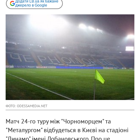
Додати LB.ua як бажане
джерело в Google
ФОТО: ODESSAMEDIA.NET
Матч 24-го туру між "Чорноморцем" та
"Металургом" відбудеться в Києві на стадіоні
"Динамо" імені Лобановського. Про це