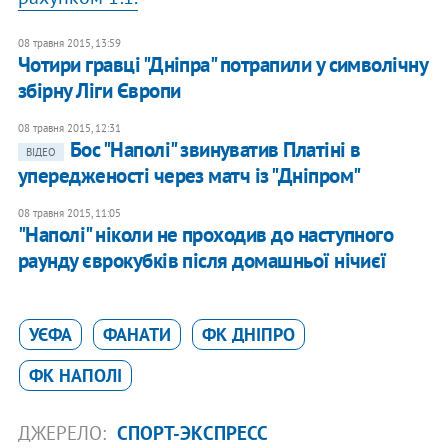
08 травня 2015, 13:59
Чотири гравці "Дніпра" потрапили у символічну
збірну Ліги Європи
08 травня 2015, 12:31
Бос "Наполі" звинуватив Платіні в
ВІДЕО
упередженості через матч із "Дніпром"
08 травня 2015, 11:05
"Наполі" ніколи не проходив до наступного
раунду єврокубків після домашньої нічиєї
УЄФА
ФАНАТИ
ФК ДНІПРО
ФК НАПОЛІ
ДЖЕРЕЛО:
СПОРТ-ЭКСПРЕСС