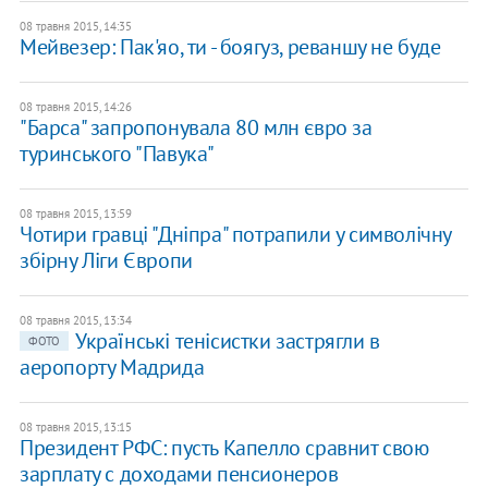
08 травня 2015, 14:35
Мейвезер: Пак'яо, ти - боягуз, реваншу не буде
08 травня 2015, 14:26
"Барса" запропонувала 80 млн євро за
туринського "Павука"
08 травня 2015, 13:59
Чотири гравці "Дніпра" потрапили у символічну
збірну Ліги Європи
08 травня 2015, 13:34
Українські тенісистки застрягли в
ФОТО
аеропорту Мадрида
08 травня 2015, 13:15
Президент РФС: пусть Капелло сравнит свою
зарплату с доходами пенсионеров