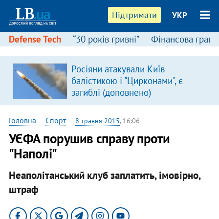
Підтримати
УКР
Defense Tech
“30 років гривні”
Фінансова грамо
Росіяни атакували Київ
балістикою і "Цирконами", є
загиблі (доповнено)
Головна
—
Спорт
—
8 травня 2015
, 16:06
УЄФА порушив справу проти
"Наполі"
Неаполітанський клуб заплатить, імовірно,
штраф