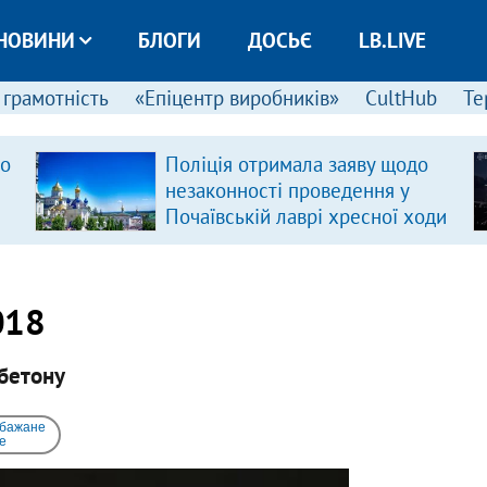
НОВИНИ
БЛОГИ
ДОСЬЄ
LB.LIVE
 грамотність
«Епіцентр виробників»
CultHub
Те
ро
Поліція отримала заяву щодо
незаконності проведення у
Почаївській лаврі хресної ходи
018
 бетону
 бажане
e