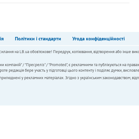
ія
Політики і стандарти
Угода конфіденційності
силання на LB.ua обов'язкове! Передрук, копіювання, відтворення або інше вико
ни компаній" / "Пресреліз" / "Promoted", є рекламними та публікуються на права
 редакція бере участь у підготовці цього контенту і поділяє думки, висловле
 оприлюднені у рекламних матеріалах. Згідно з українським законодавством, від