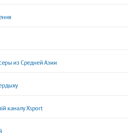
нення
ксеры из Средней Азии
Бердыху
ій каналу Xsport
й