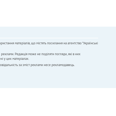
ристання матеріалів, що містять посилання на агентство "Українськi
х реклами. Редакція може не поділяти погляди, які в них
ні у цих матеріалах.
повідальність за зміст реклами несе рекламодавець.