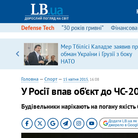
Defense Tech
“30 років гривні”
Фінансова
Мер Тбілісі Каладзе заявив п
, є
обман України і Грузії з боку
НАТО
Головна
—
Спорт
—
15 квітня 2015
, 16:08
У Росії впав об'єкт до ЧС-2
Будівельники нарікають на погану якість
Додати LB.ua як
джерело в Googl