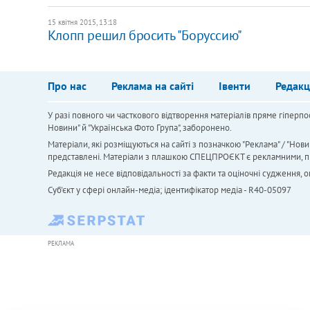
15 квітня 2015, 13:18
Клопп решил бросить "Боруссию"
Про нас
Реклама на сайті
Івенти
Редакц
У разі повного чи часткового відтворення матеріалів пряме гіперпо
Новини" й "Українська Фото Група", заборонено.
Матеріали, які розміщуються на сайті з позначкою "Реклама" / "Нови
представлені. Матеріали з плашкою СПЕЦПРОЄКТ є рекламними, проте
Редакція не несе відповідальності за факти та оціночні судження,
Cуб'єкт у сфері онлайн-медіа; ідентифікатор медіа - R40-05097
РЕКЛАМА