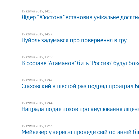
15 квітня 2015, 14:35
Лідер "Х'юстона" встановив унікальне досяг
15 квітня 2015, 14:27
Пуйоль задумався про повернення в гру
15 квітня 2015, 13:59
В составе "Атаманов" бить "Россию" будут бо
15 квітня 2015, 13:47
​Стаховский в шестой раз подряд проиграл 
15 квітня 2015, 13:44
Нацрада подає позов про анулювання ліценз
15 квітня 2015, 13:33
Мейвезер у вересні проведе свій останній бі