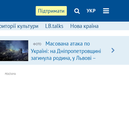
Підтримати
УКР
риторії культури
LB.talks
Нова країна
Масована атака по
ФОТО
Україні: на Дніпропетровщині
загинула родина, у Львові –
удар по багатоповерхівках
(доповнюється)
РЕКЛАМА