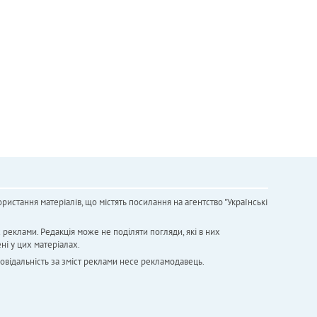
ристання матеріалів, що містять посилання на агентство "Українськi
х реклами. Редакція може не поділяти погляди, які в них
ні у цих матеріалах.
повідальність за зміст реклами несе рекламодавець.