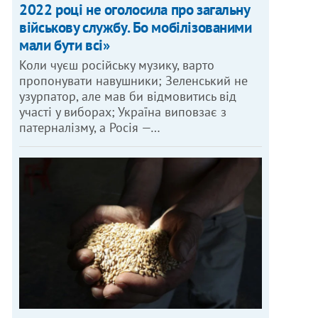
2022 році не оголосила про загальну
військову службу. Бо мобілізованими
мали бути всі»
Коли чуєш російську музику, варто
пропонувати навушники; Зеленський не
узурпатор, але мав би відмовитись від
участі у виборах; Україна виповзає з
патерналізму, а Росія —…