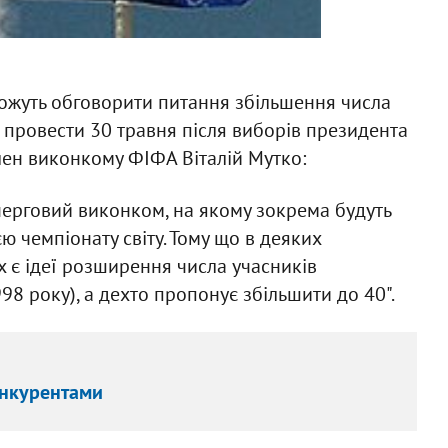
ожуть обговорити питання збільшення числа
о провести 30 травня після виборів президента
член виконкому ФІФА Віталій Мутко:
ерговий виконком, на якому зокрема будуть
єю чемпіонату світу. Тому що в деяких
 є ідеї розширення числа учасників
998 року), а дехто пропонує збільшити до 40".
онкурентами