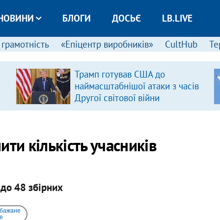
НОВИНИ
БЛОГИ
ДОСЬЄ
LB.LIVE
 грамотність
«Епіцентр виробників»
CultHub
Те
Трамп готував США до
наймасштабнішої атаки з часів
Другої світової війни
ти кількість учасників
до 48 збірних
 бажане
e