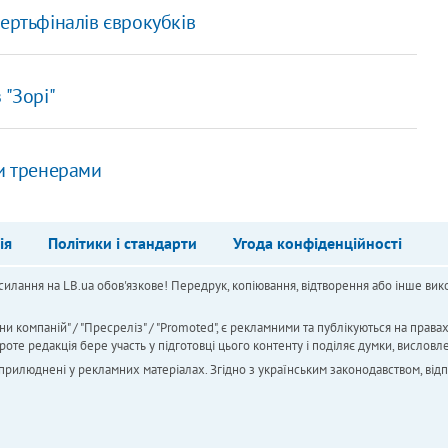
ертьфіналів єврокубків
 "Зорі"
ми тренерами
ія
Політики і стандарти
Угода конфіденційності
силання на LB.ua обов'язкове! Передрук, копіювання, відтворення або інше вико
ни компаній" / "Пресреліз" / "Promoted", є рекламними та публікуються на права
 редакція бере участь у підготовці цього контенту і поділяє думки, висловле
 оприлюднені у рекламних матеріалах. Згідно з українським законодавством, від