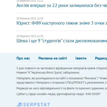
20 березня 2015, 12:21
Англія вперше за 22 роки залишилася без чв
20 березня 2015, 11:59
Юрист: ФФУ наступного тижня зніме 3 очки з
20 березня 2015, 11:39
Шева і ще 9 "студентів" стали дипломовани
Про нас
Реклама на сайті
Івенти
Редакц
У разі повного чи часткового відтворення матеріалів пряме гіперпо
Новини" й "Українська Фото Група", заборонено.
Матеріали, які розміщуються на сайті з позначкою "Реклама" / "Нови
представлені. Матеріали з плашкою СПЕЦПРОЄКТ є рекламними, проте
Редакція не несе відповідальності за факти та оціночні судження,
Cуб'єкт у сфері онлайн-медіа; ідентифікатор медіа - R40-05097