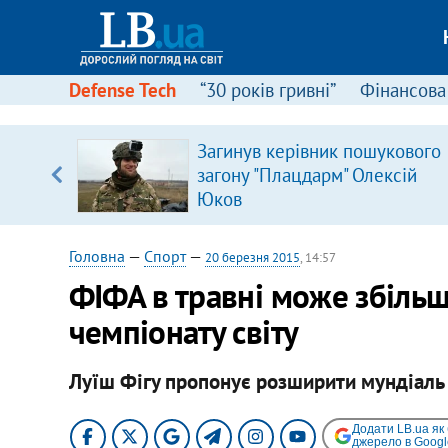
Defense Tech
“30 років гривні”
Фінансова
Загинув керівник пошукового
загону "Плацдарм" Олексій
вщині
Юков
і –
ах
Головна
—
Спорт
—
20 березня 2015
, 14:57
ФІФА в травні може збільши
чемпіонату світу
Луїш Фігу пропонує розширити мундіаль 
Додати LB.ua як
джерело в Googl