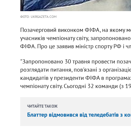
ФОТО: UKRGAZETA.COM
Позачерговий виконком ФІФА, на якому м
учасників чемпіонату світу, запропонован
ФІФА. Про це заявив міністр спорту РФ і 
"Запропоновано 30 травня провести позач
розглядати питання, пов'язані з організаці
кандидатів у президенти ФІФА в програмах
чемпіонату світу. Сьогодні 32 команди (з 1
ЧИТАЙТЕ ТАКОЖ
Блаттер відмовився від теледебатів з к