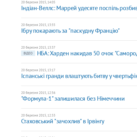
20 березня 2015, 14:05
Індіан-Веллс: Маррей удесяте поспіль розби
20 березня 2015, 13:55
Ібру покарають за "паскудну Францію"
20 березня 2015, 13:37
НБА: Харден накидав 50 очок "Саморо
ВІДЕО
20 березня 2015, 13:17
Іспанські гранди влаштують битву у чвертьфі
20 березня 2015, 12:56
"Формула-1" залишилася без Німеччини
20 березня 2015, 12:33
Стаховський "зачохлив" в Ірвінгу