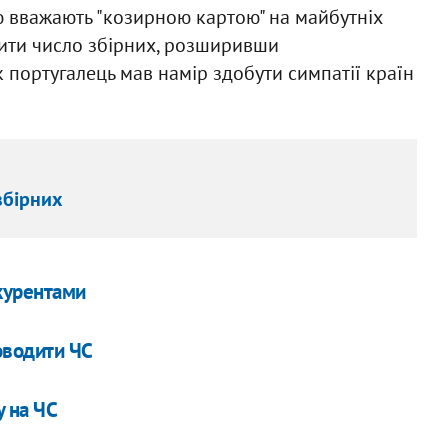
ю вважають "козирною картою" на майбутніх
шити число збірних, розширивши
к португалець мав намір здобути симпатії країн
збірних
нкурентами
оводити ЧС
у на ЧС