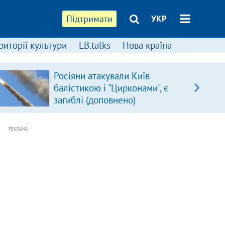
Підтримати
УКР
риторії культури
LB.talks
Нова країна
Росіяни атакували Київ
балістикою і "Цирконами", є
загиблі (доповнено)
РЕКЛАМА