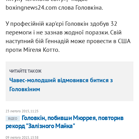
boxingnews24.com слова Головкіна.
У професійній кар'єрі Головкін здобув 32
перемоги і не зазнав жодної поразки. Свій
наступний бій Геннадій може провести в США
проти Мігеля Котто.
ЧИТАЙТЕ ТАКОЖ
Чавес-молодший відмовився битися з
Головкіним
23 лютого 2015, 11:25
Головкін, побивши Мюррея, повторив
ВІДЕО
рекорд "Залізного Майка"
09 лютого 2015, 15:58