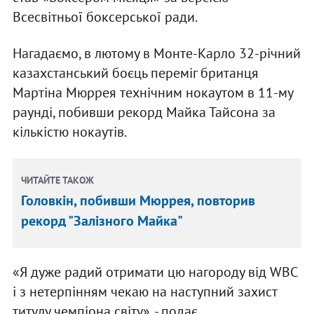
Всесвітньої боксерської ради.
Нагадаємо, в лютому в Монте-Карло 32-річний
казахстанський боєць переміг британця
Мартіна Мюррея технічним нокаутом в 11-му
раунді, побивши рекорд Майка Тайсона за
кількістю нокаутів.
ЧИТАЙТЕ ТАКОЖ
Головкін, побивши Мюррея, повторив
рекорд "Залізного Майка"
«Я дуже радий отримати цю нагороду від WBC
і з нетерпінням чекаю на наступний захист
титулу чемпіона світу», - подає