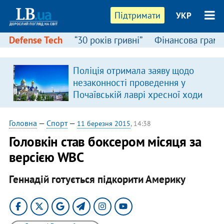
Підтримати
УКР
Defense Tech
“30 років гривні”
Фінансова грамо
Поліція отримала заяву щодо
незаконності проведення у
Почаївській лаврі хресної ходи
Головна
—
Спорт
—
11 березня 2015
, 14:38
Головкін став боксером місяця за
версією WBC
Геннадій готується підкорити Америку