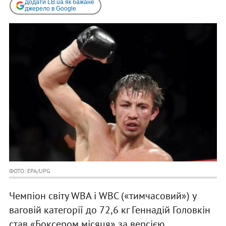
Додати LB.ua як бажане
джерело в Google
ФОТО: EPA/UPG
Чемпіон світу WBA і WBC («тимчасовий») у
ваговій категорії до 72,6 кг Геннадій Головкін
став «Боксером місяця» за версією