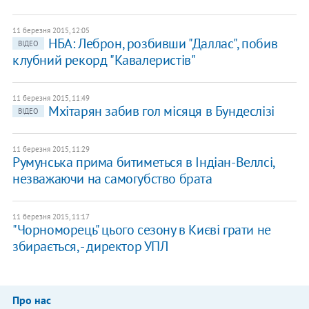
11 березня 2015, 12:05
НБА: Леброн, розбивши "Даллас", побив
ВІДЕО
клубний рекорд "Кавалеристів"
11 березня 2015, 11:49
Мхітарян забив гол місяця в Бундеслізі
ВІДЕО
11 березня 2015, 11:29
Румунська прима битиметься в Індіан-Веллсі,
незважаючи на самогубство брата
11 березня 2015, 11:17
"Чорноморець" цього сезону в Києві грати не
збирається, - директор УПЛ
Про нас