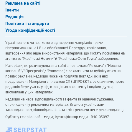
Реклама на сайті
Івенти
Редакція
Політики і стандарти
Угода конфіденційності
У разі повного чи часткового відтворення матеріалів пряме
гіперпосилання на LB.ua обов'язкове! Передрук, копіювання,
відтворення або інше використання матеріалів, що містять посилання на
агентство "Українськi Новини" й "Українська Фото Група", заборонено.
Матеріали, які розміщуються на сайті з позначкою "Реклама" / "Новини
компаній" / "Пресреліз" / "Promoted", є рекламними та публікуються на
правах реклами. Редакція може не поділяти погляди, які в них
представлені. Матеріали з плашкою СПЕЦПРОЄКТ є рекламними, проте
редакція бере участь у підготовці цього контенту і поділяє думки,
висловлені у цих матеріалах.
Редакція не несе відповідальності за факти та оціночні судження,
оприлюднені у рекламних матеріалах. Згідно з українським
законодавством, відповідальність за зміст реклами несе рекламодавець.
Cуб'єкт у сфері онлайн-медіа; ідентифікатор медіа - R40-05097