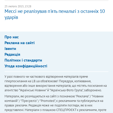
25 лютого 2015, 13:28
Мессі не реалізував п'ять пенальті з останніх 10
ударів
Про нас
Реклама на сайті
Івенти
Редакція
Політики і стандарти
Угода конфіденційності
У разі повного чи часткового відтворення матеріалів пряме
гіперпосилання на LB.ua обов'язкове! Передрук, копіювання,
відтворення або інше використання матеріалів, що містять посилання на
агентство "Українськi Новини" й "Українська Фото Група", заборонено.
Матеріали, які розміщуються на сайті з позначкою "Реклама" / "Новини
компаній" / "Пресреліз" / "Promoted", є рекламними та публікуються на
правах реклами. Редакція може не поділяти погляди, які в них
представлені. Матеріали з плашкою СПЕЦПРОЄКТ є рекламними, проте