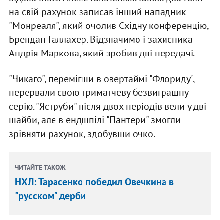
на свій рахунок записав інший нападник
"Монреаля", який очолив Східну конференцію,
Брендан Галлахер. Відзначимо і захисника
Андрія Маркова, який зробив дві передачі.
"Чикаго", перемігши в овертаймі "Флориду",
перервали свою триматчеву безвиграшну
серію. "Яструби" після двох періодів вели у дві
шайби, але в ендшпілі "Пантери" змогли
зрівняти рахунок, здобувши очко.
ЧИТАЙТЕ ТАКОЖ
НХЛ: Тарасенко победил Овечкина в
"русском" дерби