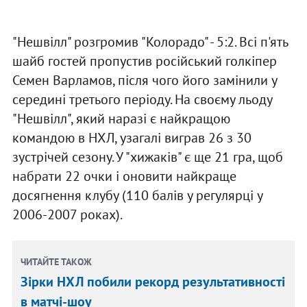
"Нешвілл" розгромив "Колорадо" - 5:2. Всі п'ять
шайб гостей пропустив російський голкіпер
Семен Варламов, після чого його замінили у
середині третього періоду. На своєму льоду
"Нешвілл", який наразі є найкращою
командою в НХЛ, узагалі виграв 26 з 30
зустрічей сезону. У "хижаків" є ще 21 гра, щоб
набрати 22 очки і оновити найкраще
досягнення клубу (110 балів у регулярці у
2006-2007 роках).
ЧИТАЙТЕ ТАКОЖ
Зірки НХЛ побили рекорд результативності
в матчі-шоу