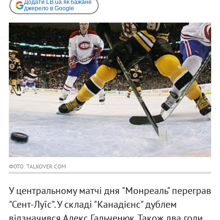
Додати LB.ua як бажане
джерело в Google
ФОТО: TALKOVER.COM
У центральному матчі дня "Монреаль" переграв
"Сент-Луїс". У складі "Канадієнс" дублем
відзначився Алекс Гальченюк. Також два голи