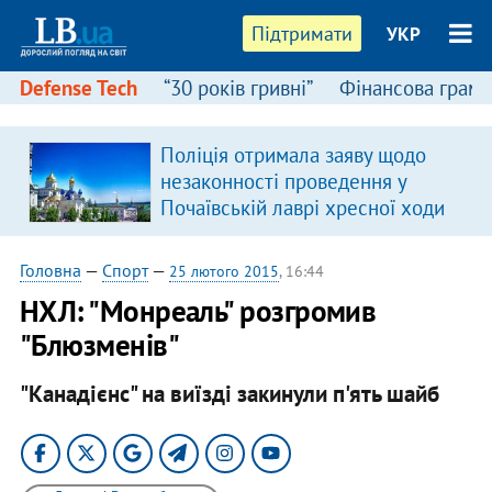
Підтримати
УКР
Defense Tech
“30 років гривні”
Фінансова грамо
Поліція отримала заяву щодо
незаконності проведення у
Почаївській лаврі хресної ходи
Головна
—
Спорт
—
25 лютого 2015
, 16:44
НХЛ: "Монреаль" розгромив
"Блюзменів"
"Канадієнс" на виїзді закинули п'ять шайб