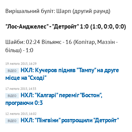
Вирішальний буліт: Шарп (другий раунд)
"Лос-Анджелес" - "Детройт" 1:0 (1:0, 0:0, 0:0)
Шайби: 02:24 Вільямс - 16 (Копітар, Маззін -
більш) - 1:0
19 лютого 2015, 16:29
НХЛ: Кучеров підняв "Тампу" на друге
ВІДЕО
місце на "Сході"
17 лютого 2015, 14:33
НХЛ: "Калгарі" переміг "Бостон",
ВІДЕО
програючи 0:3
12 лютого 2015, 16:02
НХЛ: "Пінгвіни" розтрощили "Детройт"
ВІДЕО