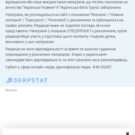
відтворення або інше використання матеріалів, що містять посилання на
агентство "Українськi Новини" й "Українська Фото Група", заборонено.
Матеріали, які розміщуються на сайті з позначкою "Реклама" / "Новини
компаній" / "Пресреліз" / "Promoted", є рекламними та публікуються на
правах реклами. Редакція може не поділяти погляди, які в них
представлені. Матеріали з плашкою СПЕЦПРОЄКТ є рекламними, проте
редакція бере участь у підготовці цього контенту і поділяє думки,
висловлені у цих матеріалах.
Редакція не несе відповідальності за факти та оціночні судження,
оприлюднені у рекламних матеріалах. Згідно з українським
законодавством, відповідальність за зміст реклами несе рекламодавець.
Cуб'єкт у сфері онлайн-медіа; ідентифікатор медіа - R40-05097
РЕКЛАМА