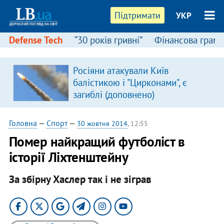
Підтримати
УКР
Defense Tech
“30 років гривні”
Фінансова грамо
Росіяни атакували Київ
в
балістикою і "Цирконами", є
загиблі (доповнено)
Головна
—
Спорт
—
30 жовтня 2014
, 12:55
Помер найкращий футболіст в
історії Ліхтенштейну
За збірну Хаслер так і не зіграв