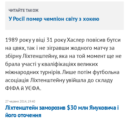
ЧИТАЙТЕ ТАКОЖ
У Росії помер чемпіон світу з хокею
1989 року у віці 31 року Хаслер повісив бутси
на цвях, так і не зігравши жодного матчу за
збірну Ліхтенштейну, яка на той момент ще не
брала участі у кваліфікаціях великих
міжнародних турнірів. Лише потім футбольна
асоціація Ліхтенштейну увійшла до складу
ФІФА й УЄФА.
27 червня 2014, 19:40
Ліхтенштейн заморозив $30 млн Януковича і
його оточення