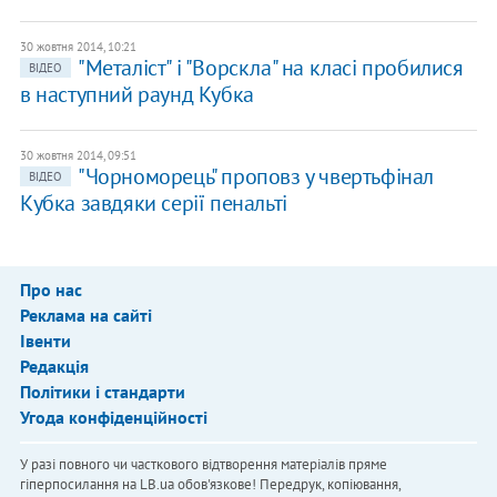
30 жовтня 2014, 10:21
"Металіст" і "Ворскла" на класі пробилися
ВІДЕО
в наступний раунд Кубка
30 жовтня 2014, 09:51
"Чорноморець" проповз у чвертьфінал
ВІДЕО
Кубка завдяки серії пенальті
Про нас
Реклама на сайті
Івенти
Редакція
Політики і стандарти
Угода конфіденційності
У разі повного чи часткового відтворення матеріалів пряме
гіперпосилання на LB.ua обов'язкове! Передрук, копіювання,