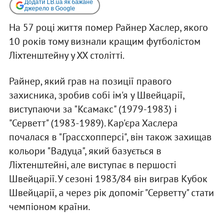
Додати LB.ua як бажане
джерело в Google
На 57 році життя помер Райнер Хаслер, якого
10 років тому визнали кращим футболістом
Ліхтенштейну у ХХ столітті.
Райнер, який грав на позиції правого
захисника, зробив собі ім'я у Швейцарії,
виступаючи за "Ксамакс" (1979-1983) і
"Серветт" (1983-1989). Кар'єра Хаслера
почалася в "Грассхопперсі", він також захищав
кольори "Вадуца", який базується в
Ліхтенштейні, але виступає в першості
Швейцарії. У сезоні 1983/84 він виграв Кубок
Швейцарії, а через рік допоміг "Серветту" стати
чемпіоном країни.