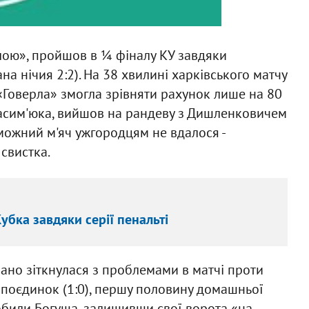
рлою», пройшов в ¼ фіналу КУ завдяки
на нічия 2:2). На 38 хвилині харківського матчу
 «Говерла» змогла зрівняти рахунок лише на 80
расим'юка, вийшов на рандеву з Дишленковичем
еможний м'яч ужгородцям не вдалося -
свистка.
убка завдяки серії пенальті
ано зіткнулася з проблемами в матчі проти
й поєдинок (1:0), першу половину домашньої
робили Богуша, залишивши свої ворота «на