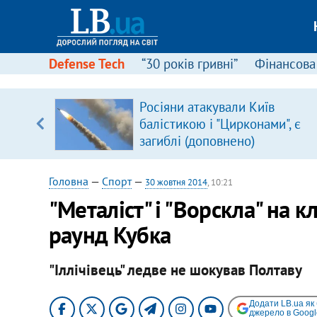
Defense Tech
“30 років гривні”
Фінансова
щодо
Росіяни атакували Київ
 у
балістикою і "Цирконами", є
ої ходи
загиблі (доповнено)
Головна
—
Спорт
—
30 жовтня 2014
, 10:21
"Металіст" і "Ворскла" на 
раунд Кубка
"Іллічівець" ледве не шокував Полтаву
Додати LB.ua як
джерело в Googl