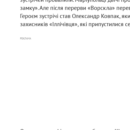
замку». Але після перерви «Ворскла» перев
Героєм зустрічі став Олександр Ковпак, який
захисників «Іллічівця», які припустилися с
РЕКЛАМА