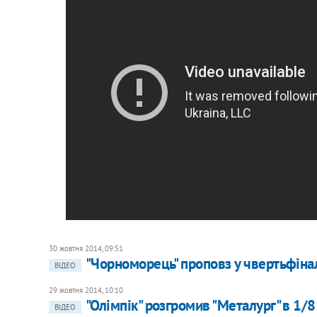
30 жовтня 2014, 09:51
"Чорноморець" проповз у чвертьфінал
ВІДЕО
29 жовтня 2014, 10:10
"Олімпік" розгромив "Металург" в 1/8
ВІДЕО