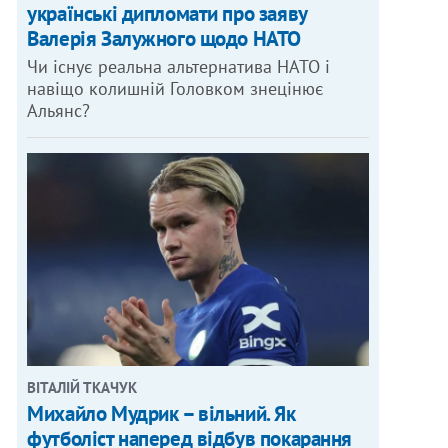
українські дипломати про заяву
Валерія Залужного щодо НАТО
Чи існує реальна альтернатива НАТО і
навіщо колишній Головком знецінює
Альянс?
ВІТАЛІЙ ТКАЧУК
Михайло Мудрик – вільний. Як
футболіст наперед відбув покарання