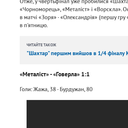
Отже, у чвертьфінал уже пробилися «Шахта
«Чорноморець», «Металіст» і «Ворскла». О
в матчі «Зоря» - «Олександрія» (першу гру
в п'ятницю.
ЧИТАЙТЕ ТАКОЖ
"Шахтар" першим вийшов в 1/4 фіналу 
«Металіст» - «Говерла» 1:1
Голи: Жажа, 38 - Бурдужан, 80