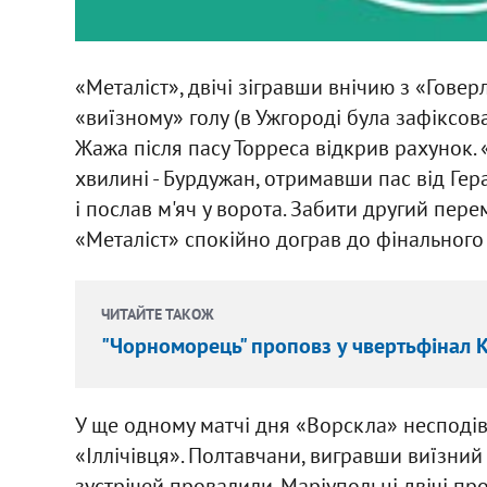
«Металіст», двічі зігравши внічию з «Гове
«виїзному» голу (в Ужгороді була зафіксова
Жажа після пасу Торреса відкрив рахунок.
хвилині - Бурдужан, отримавши пас від Ге
і послав м'яч у ворота. Забити другий пер
«Металіст» спокійно дограв до фінального 
ЧИТАЙТЕ ТАКОЖ
"Чорноморець" проповз у чвертьфінал К
У ще одному матчі дня «Ворскла» несподів
«Іллічівця». Полтавчани, вигравши виїзни
зустрічей провалили. Маріупольці двічі п