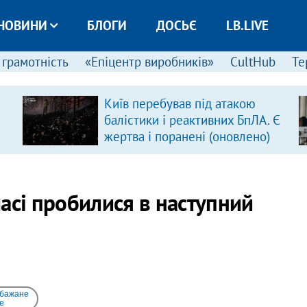
НОВИНИ
БЛОГИ
ДОСЬЄ
LB.LIVE
 грамотність
«Епіцентр виробників»
CultHub
Те
Київ перебував під атакою
балістики і реактивних БпЛА. Є
жертва і поранені (оновлено)
класі пробилися в наступний
 бажане
e