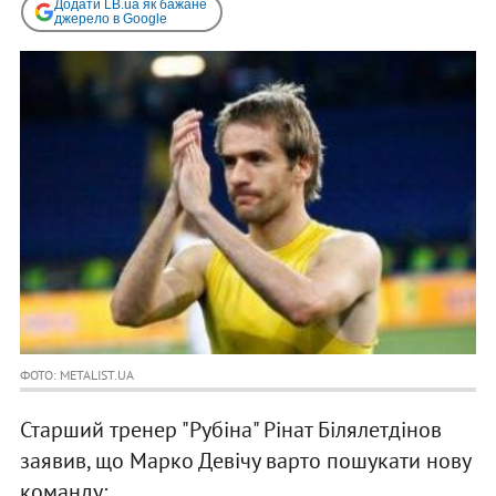
Додати LB.ua як бажане
джерело в Google
ФОТО: METALIST.UA
Старший тренер "Рубіна" Рінат Білялетдінов
заявив, що Марко Девічу варто пошукати нову
команду: