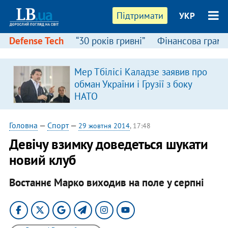
Підтримати
УКР
Defense Tech
“30 років гривні”
Фінансова грамо
Мер Тбілісі Каладзе заявив про
обман України і Грузії з боку
НАТО
Головна
—
Спорт
—
29 жовтня 2014
, 17:48
Девічу взимку доведеться шукати
новий клуб
Востаннє Марко виходив на поле у серпні