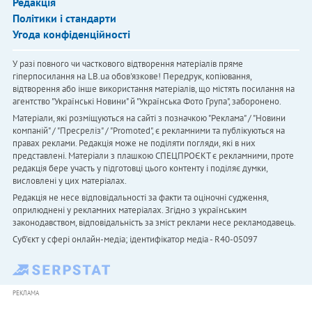
Редакція
Політики і стандарти
Угода конфіденційності
У разі повного чи часткового відтворення матеріалів пряме
гіперпосилання на LB.ua обов'язкове! Передрук, копіювання,
відтворення або інше використання матеріалів, що містять посилання на
агентство "Українськi Новини" й "Українська Фото Група", заборонено.
Матеріали, які розміщуються на сайті з позначкою "Реклама" / "Новини
компаній" / "Пресреліз" / "Promoted", є рекламними та публікуються на
правах реклами. Редакція може не поділяти погляди, які в них
представлені. Матеріали з плашкою СПЕЦПРОЄКТ є рекламними, проте
редакція бере участь у підготовці цього контенту і поділяє думки,
висловлені у цих матеріалах.
Редакція не несе відповідальності за факти та оціночні судження,
оприлюднені у рекламних матеріалах. Згідно з українським
законодавством, відповідальність за зміст реклами несе рекламодавець.
Cуб'єкт у сфері онлайн-медіа; ідентифікатор медіа - R40-05097
РЕКЛАМА