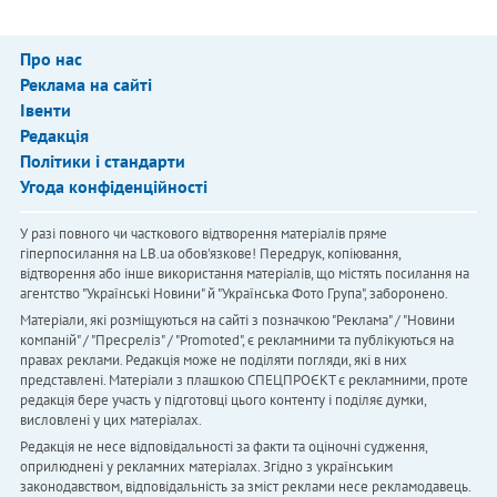
Про нас
Реклама на сайті
Івенти
Редакція
Політики і стандарти
Угода конфіденційності
У разі повного чи часткового відтворення матеріалів пряме
гіперпосилання на LB.ua обов'язкове! Передрук, копіювання,
відтворення або інше використання матеріалів, що містять посилання на
агентство "Українськi Новини" й "Українська Фото Група", заборонено.
Матеріали, які розміщуються на сайті з позначкою "Реклама" / "Новини
компаній" / "Пресреліз" / "Promoted", є рекламними та публікуються на
правах реклами. Редакція може не поділяти погляди, які в них
представлені. Матеріали з плашкою СПЕЦПРОЄКТ є рекламними, проте
редакція бере участь у підготовці цього контенту і поділяє думки,
висловлені у цих матеріалах.
Редакція не несе відповідальності за факти та оціночні судження,
оприлюднені у рекламних матеріалах. Згідно з українським
законодавством, відповідальність за зміст реклами несе рекламодавець.