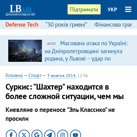
Підтримати
УКР
Defense Tech
“30 років гривні”
Фінансова грамо
Масована атака по Україні:
ФОТО
я
на Дніпропетровщині загинула
родина, у Львові – удар по
багатоповерхівках
(доповнюється)
Головна
—
Спорт
—
3 жовтня 2014
, 12:36
Суркис: "Шахтер" находится в
более сложной ситуации, чем мы
Киевляне о переносе "Эль Классико" не
просили