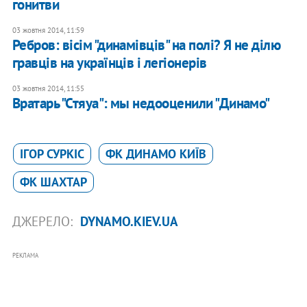
гонитви
03 жовтня 2014, 11:59
Ребров: вісім "динамівців" на полі? Я не ділю
гравців на українців і легіонерів
03 жовтня 2014, 11:55
Вратарь "Стяуа": мы недооценили "Динамо"
ІГОР СУРКІС
ФК ДИНАМО КИЇВ
ФК ШАХТАР
ДЖЕРЕЛО:
DYNAMO.KIEV.UA
РЕКЛАМА