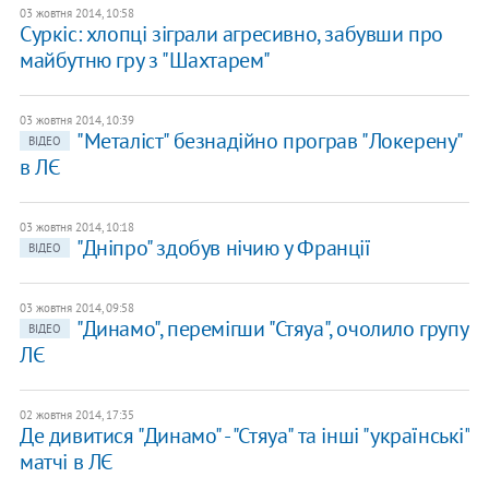
03 жовтня 2014, 10:58
Суркіс: хлопці зіграли агресивно, забувши про
майбутню гру з "Шахтарем"
03 жовтня 2014, 10:39
"Металіст" безнадійно програв "Локерену"
ВІДЕО
в ЛЄ
03 жовтня 2014, 10:18
"Дніпро" здобув нічию у Франції
ВІДЕО
03 жовтня 2014, 09:58
"Динамо", перемігши "Стяуа", очолило групу
ВІДЕО
ЛЄ
02 жовтня 2014, 17:35
Де дивитися "Динамо" - "Стяуа" та інші "українські"
матчі в ЛЄ