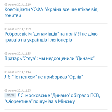
03 жовтня 2014, 12:19
Коефіцієнти УЄФА: Україна все ще втікає від
гонитви
03 жовтня 2014, 11:59
Ребров: вісім "динамівців" на полі? Я не ділю
гравців на українців і легіонерів
03 жовтня 2014, 11:55
Вратарь "Стяуа": мы недооценили "Динамо"
03 жовтня 2014, 11:44
ЛЄ: "Тоттенхем" не приборкав "Орлів"
03 жовтня 2014, 11:23
ЛЄ: московське "Динамо" обіграло ПСВ,
ВІДЕО
"Фіорентина" пошуміла в Мінську