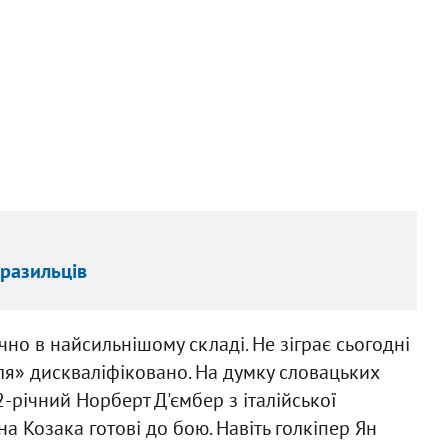
бразильців
но в найсильнішому складі. Не зіграє сьогодні
ля» дискваліфіковано. На думку словацьких
2-річний Норберт Д'ємбер з італійської
на Козака готові до бою. Навіть голкіпер Ян