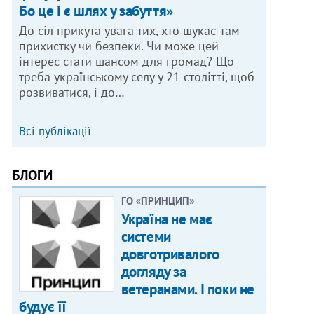
Бо це і є шлях у забуття»
До сіл прикута увага тих, хто шукає там
прихистку чи безпеки. Чи може цей
інтерес стати шансом для громад? Що
треба українському селу у 21 столітті, щоб
розвиватися, і до…
Всі публікації
БЛОГИ
ГО «ПРИНЦИП»
Україна не має
системи
довготривалого
догляду за
ветеранами. І поки не
будує її