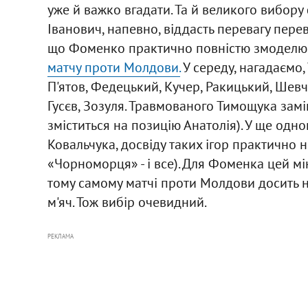
уже й важко вгадати. Та й великого вибору
Іванович, напевно, віддасть перевагу пере
що Фоменко практично повністю змоделю
матчу проти Молдови.
У середу, нагадаємо,
П'ятов, Федецький, Кучер, Ракицький, Шевч
Гусєв, Зозуля. Травмованого Тимощука замі
зміститься на позицію Анатолія). У ще одно
Ковальчука, досвіду таких ігор практично н
«Чорноморця» - і все). Для Фоменка цей мін
тому самому матчі проти Молдови досить н
м'яч. Тож вибір очевидний.
РЕКЛАМА