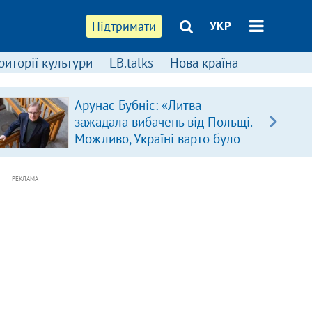
Підтримати
УКР
риторії культури
LB.talks
Нова країна
Арунас Бубніс: «Литва
зажадала вибачень від Польщі.
Можливо, Україні варто було
зробити так само»
РЕКЛАМА