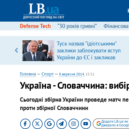
Defense Tech
“30 років гривні”
Фінансова
серця
Туск назвав "ідіотськими"
 кави
заклики заблокувати вступ
України до ЄС і закликав
припинити антиукраїнську
риторику
Головна
—
Спорт
—
8 вересня 2014
, 15:51
Україна - Словаччина: виб
Сьогодні збірна України проведе матч п
проти збірної Словаччини
Додати LB.ua як
джерело в Googl