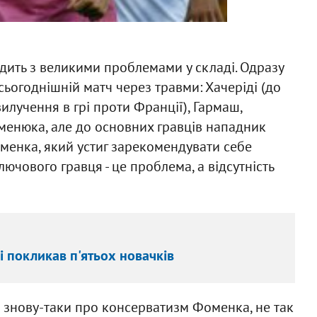
дить з великими проблемами у складі. Одразу
сьогоднішній матч через травми: Хачеріді (до
илучення в грі проти Франції), Гармаш,
оменюка, але до основних гравців нападник
менка, який устиг зарекомендувати себе
чового гравця - це проблема, а відсутність
і покликав п'ятьох новачків
 знову-таки про консерватизм Фоменка, не так