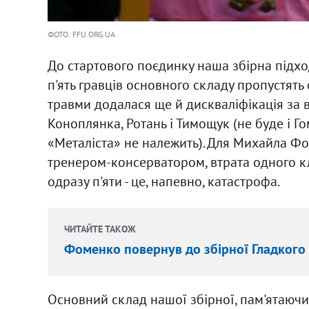
ФОТО: FFU.ORG.UA
До стартового поєдинку наша збірна підхо
п'ять гравців основного складу пропустять 
травми додалася ще й дискваліфікація за в
Коноплянка, Ротань і Тимощук (не буде і Г
«Металіста» не належить). Для Михайла Фо
тренером-консерватором, втрата одного клю
одразу п'яти - це, напевно, катастрофа.
ЧИТАЙТЕ ТАКОЖ
Фоменко повернув до збірної Гладкого 
Основний склад нашої збірної, пам'ятаючи