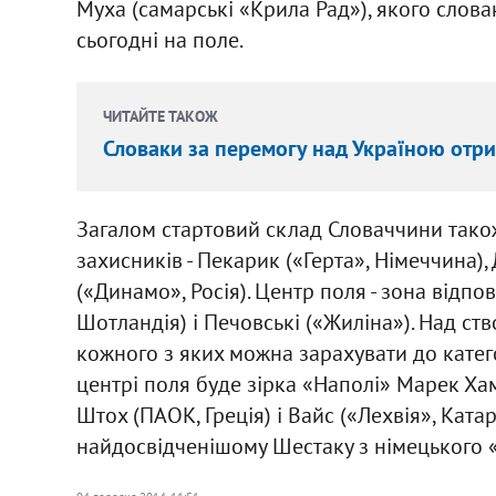
Муха (самарські «Крила Рад»), якого слова
сьогодні на поле.
ЧИТАЙТЕ ТАКОЖ
Словаки за перемогу над Україною отри
Загалом стартовий склад Словаччини також 
захисників - Пекарик («Герта», Німеччина),
(«Динамо», Росія). Центр поля - зона відпов
Шотландія) і Печовські («Жиліна»). Над с
кожного з яких можна зарахувати до катего
центрі поля буде зірка «Наполі» Марек Ха
Штох (ПАОК, Греція) і Вайс («Лехвія», Катар
найдосвідченішому Шестаку з німецького «Б