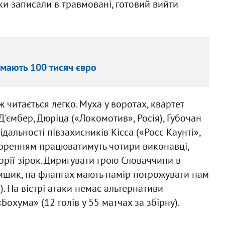
ки записали в травмовані, готовий вийти
мають 100 тисяч євро
читається легко. Муха у воротах, квартет
 Д'ємбер, Дюріца («Локомотив», Росія), Губочан
ідальності півзахисників Кісса («Росс Каунті»,
творенням працюватимуть чотири виконавці,
рії зірок. Диригувати грою Словаччини в
мшик, на флангах мають намір погрожувати нам
). На вістрі атаки немає альтернативи
охума» (12 голів у 55 матчах за збірну).