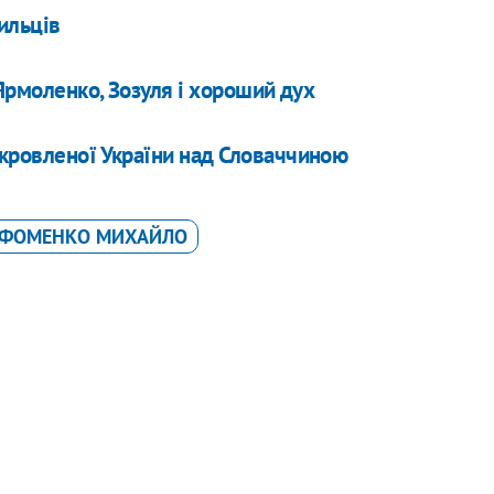
ильців
 Ярмоленко, Зозуля і хороший дух
екровленої України над Словаччиною
ФОМЕНКО МИХАЙЛО