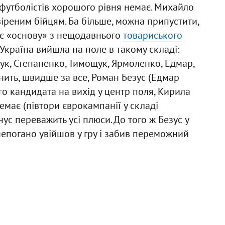
 футболістів хорошого рівня немає. Михайло
віреним бійцям. Ба більше, можна припустити,
є «основу» з нещодавнього
товариського
 Україна вийшла на поле в такому складі:
ук, Степаненко, Тимощук, Ярмоленко, Едмар,
нить, швидше за все, Роман Безус (Едмар
го кандидата на вихід у центр поля, Кирила
емає (півтори єврокампанії у складі
ус переважить усі плюси. До того ж Безус у
епогано увійшов у гру і забив переможний