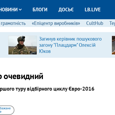
НОВИНИ
БЛОГИ
ДОСЬЄ
LB.LIVE
 грамотність
«Епіцентр виробників»
CultHub
Те
Загинув керівник пошукового
загону "Плацдарм" Олексій
Юков
ір очевидний
ершого туру відбірного циклу Євро-2016
 бажане
e