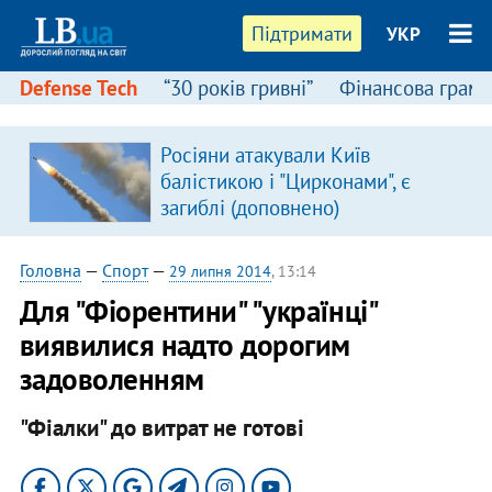
Підтримати
УКР
Defense Tech
“30 років гривні”
Фінансова грамо
Росіяни атакували Київ
балістикою і "Цирконами", є
загиблі (доповнено)
Головна
—
Спорт
—
29 липня 2014
, 13:14
Для "Фіорентини" "українці"
виявилися надто дорогим
задоволенням
"Фіалки" до витрат не готові