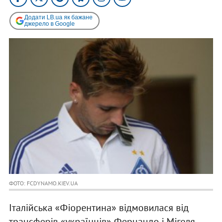
Додати LB.ua як бажане
джерело в Google
ФОТО: FCDYNAMO.KIEV.UA
Італійська «Фіорентина» відмовилася від
трансферів «українців» Фернандо і Мігеля