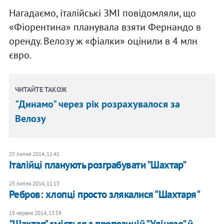
Нагадаємо, італійські ЗМІ повідомляли, що
«Фіорентина» планувала взяти Фернандо в
оренду. Велозу ж «фіалки» оцінили в 4 млн
євро.
ЧИТАЙТЕ ТАКОЖ
"Динамо" через рік розрахувалося за
Велозу
25 липня 2014, 11:41
Італійці планують розграбувати "Шахтар"
25 липня 2014, 11:13
Ребров: хлопці просто злякалися "Шахтаря"
19 червня 2014, 13:59
"Шахтар" сміється з пропозицій "Удінезе" й