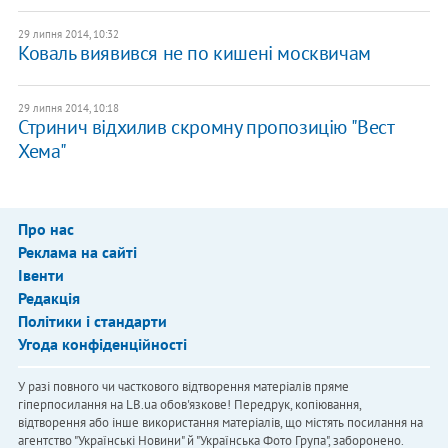
29 липня 2014, 10:32
Коваль виявився не по кишені москвичам
29 липня 2014, 10:18
Стринич відхилив скромну пропозицію "Вест
Хема"
Про нас
Реклама на сайті
Івенти
Редакція
Політики і стандарти
Угода конфіденційності
У разі повного чи часткового відтворення матеріалів пряме
гіперпосилання на LB.ua обов'язкове! Передрук, копіювання,
відтворення або інше використання матеріалів, що містять посилання на
агентство "Українськi Новини" й "Українська Фото Група", заборонено.