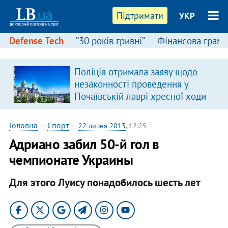
Підтримати
УКР
Defense Tech
“30 років гривні”
Фінансова грамо
Поліція отримала заяву щодо
незаконності проведення у
Почаївській лаврі хресної ходи
Головна
—
Спорт
—
22 липня 2013
, 12:25
Адриано забил 50-й гол в
чемпионате Украины
Для этого Луису понадобилось шесть лет