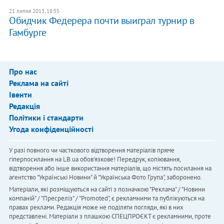
21 липня 2013, 18:55
​Обидчик Федерера почти выиграл турнир в
Гамбурге
Про нас
Реклама на сайті
Івенти
Редакція
Політики і стандарти
Угода конфіденційності
У разі повного чи часткового відтворення матеріалів пряме
гіперпосилання на LB.ua обов'язкове! Передрук, копіювання,
відтворення або інше використання матеріалів, що містять посилання на
агентство "Українськi Новини" й "Українська Фото Група", заборонено.
Матеріали, які розміщуються на сайті з позначкою "Реклама" / "Новини
компаній" / "Пресреліз" / "Promoted", є рекламними та публікуються на
правах реклами. Редакція може не поділяти погляди, які в них
представлені. Матеріали з плашкою СПЕЦПРОЄКТ є рекламними, проте