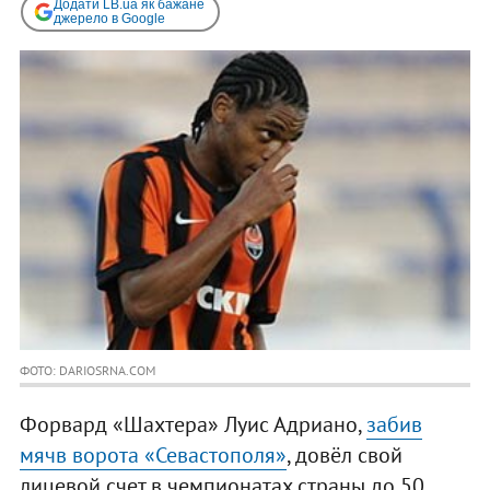
Додати LB.ua як бажане
джерело в Google
ФОТО: DARIOSRNA.COM
Форвард «Шахтера» Луис Адриано,
забив
мяч
в ворота «Севастополя»
, довёл свой
лицевой счет в чемпионатах страны до 50