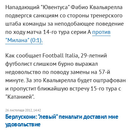
Нападающий "Ювентуса" Фабио Квальярелла
подвергся санкциям со стороны тренерского
штаба команды за неподобающее поведение
по ходу матча 14-го тура серии А
против
"Милана" (0:1).
Как сообщает Football Italia, 29-летний
футболист слишком бурно выражал
недовольство по поводу замены на 57-й
минуте. За это Квальярелла будет оштрафован
и пропустит ближайшую встречу 15-го тура с
"Катанией".
26 листопада 2012, 14:42
Берлускони: "левый" пенальти доставил мне
удовольствие