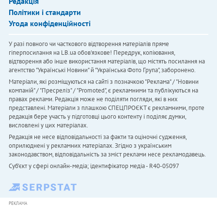
Редакція
Політики і стандарти
Угода конфіденційності
У разі повного чи часткового відтворення матеріалів пряме
гіперпосилання на LB.ua обов'язкове! Передрук, копіювання,
відтворення або інше використання матеріалів, що містять посилання на
агентство "Українськi Новини" й "Українська Фото Група", заборонено.
Матеріали, які розміщуються на сайті з позначкою "Реклама" / "Новини
компаній" / "Пресреліз" / "Promoted", є рекламними та публікуються на
правах реклами. Редакція може не поділяти погляди, які в них
представлені. Матеріали з плашкою СПЕЦПРОЄКТ є рекламними, проте
редакція бере участь у підготовці цього контенту і поділяє думки,
висловлені у цих матеріалах.
Редакція не несе відповідальності за факти та оціночні судження,
оприлюднені у рекламних матеріалах. Згідно з українським
законодавством, відповідальність за зміст реклами несе рекламодавець.
Cуб'єкт у сфері онлайн-медіа; ідентифікатор медіа - R40-05097
РЕКЛАМА