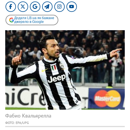
Додати LB.ua як бажане
джерело в Google
Фабио Квальярелла
ФОТО: EPA/UPG