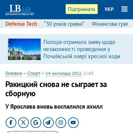
Підтримати
УКР
Defense Tech
“30 років гривні”
Фінансова грамо
Поліція отримала заяву щодо
я
незаконності проведення у
Почаївській лаврі хресної ходи
Головна
—
Спорт
—
14 листопада 2012
, 11:43
Ракицкий снова не сыграет за
сборную
У Ярослава вновь воспалился ахилл