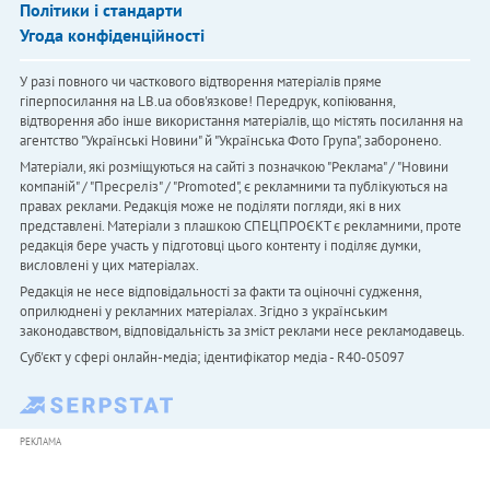
Політики і стандарти
Угода конфіденційності
У разі повного чи часткового відтворення матеріалів пряме
гіперпосилання на LB.ua обов'язкове! Передрук, копіювання,
відтворення або інше використання матеріалів, що містять посилання на
агентство "Українськi Новини" й "Українська Фото Група", заборонено.
Матеріали, які розміщуються на сайті з позначкою "Реклама" / "Новини
компаній" / "Пресреліз" / "Promoted", є рекламними та публікуються на
правах реклами. Редакція може не поділяти погляди, які в них
представлені. Матеріали з плашкою СПЕЦПРОЄКТ є рекламними, проте
редакція бере участь у підготовці цього контенту і поділяє думки,
висловлені у цих матеріалах.
Редакція не несе відповідальності за факти та оціночні судження,
оприлюднені у рекламних матеріалах. Згідно з українським
законодавством, відповідальність за зміст реклами несе рекламодавець.
Cуб'єкт у сфері онлайн-медіа; ідентифікатор медіа - R40-05097
РЕКЛАМА