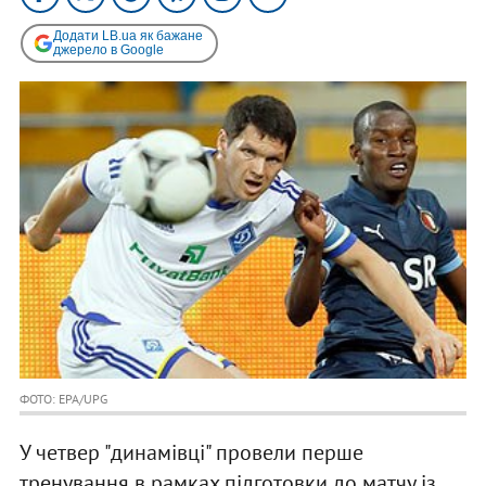
Додати LB.ua як бажане
джерело в Google
ФОТО: EPA/UPG
У четвер "динамівці" провели перше
тренування в рамках підготовки до матчу із