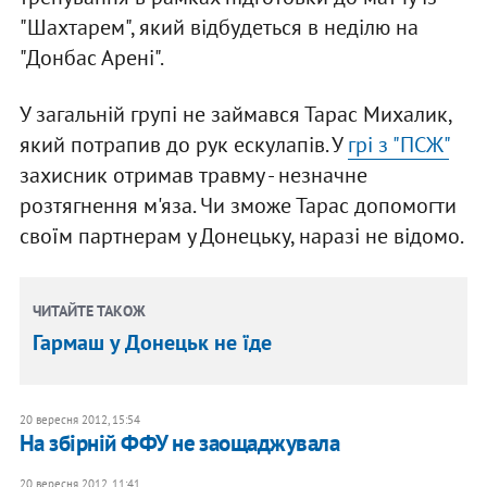
"Шахтарем", який відбудеться в неділю на
"Донбас Арені".
У загальній групі не займався Тарас Михалик,
який потрапив до рук ескулапів. У
грі з "ПСЖ"
захисник отримав травму - незначне
розтягнення м'яза. Чи зможе Тарас допомогти
своїм партнерам у Донецьку, наразі не відомо.
ЧИТАЙТЕ ТАКОЖ
Гармаш у Донецьк не їде
20 вересня 2012, 15:54
На збірній ФФУ не заощаджувала
20 вересня 2012, 11:41