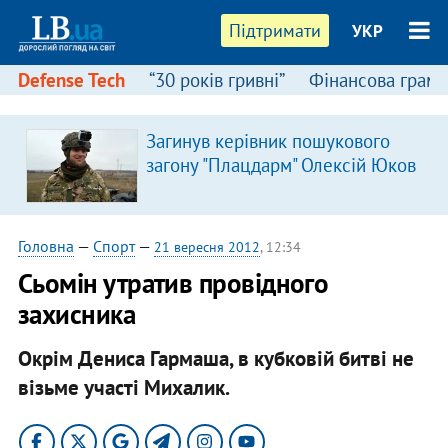
Підтримати
УКР
Defense Tech
“30 років гривні”
Фінансова грамо
Загинув керівник пошукового
загону "Плацдарм" Олексій Юков
Головна
—
Спорт
—
21 вересня 2012
, 12:34
Сьомін утратив провідного
захисника
Окрім Дениса Гармаша, в кубковій битві не
візьме участі Михалик.