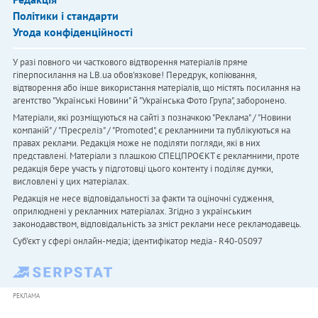
Політики і стандарти
Угода конфіденційності
У разі повного чи часткового відтворення матеріалів пряме
гіперпосилання на LB.ua обов'язкове! Передрук, копіювання,
відтворення або інше використання матеріалів, що містять посилання на
агентство "Українськi Новини" й "Українська Фото Група", заборонено.
Матеріали, які розміщуються на сайті з позначкою "Реклама" / "Новини
компаній" / "Пресреліз" / "Promoted", є рекламними та публікуються на
правах реклами. Редакція може не поділяти погляди, які в них
представлені. Матеріали з плашкою СПЕЦПРОЄКТ є рекламними, проте
редакція бере участь у підготовці цього контенту і поділяє думки,
висловлені у цих матеріалах.
Редакція не несе відповідальності за факти та оціночні судження,
оприлюднені у рекламних матеріалах. Згідно з українським
законодавством, відповідальність за зміст реклами несе рекламодавець.
Cуб'єкт у сфері онлайн-медіа; ідентифікатор медіа - R40-05097
РЕКЛАМА