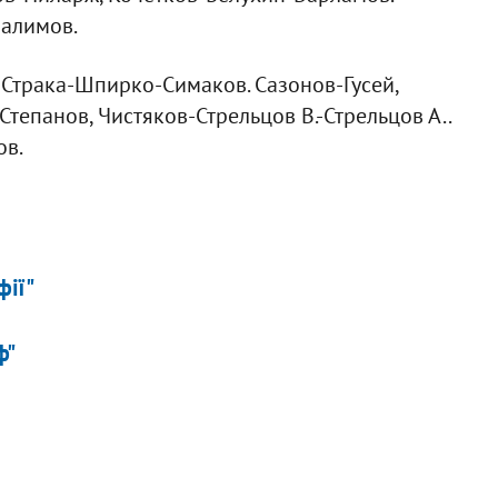
алимов.
, Страка-Шпирко-Симаков. Сазонов-Гусей,
епанов, Чистяков-Стрельцов В.-Стрельцов А..
ов.
фії"
ф"