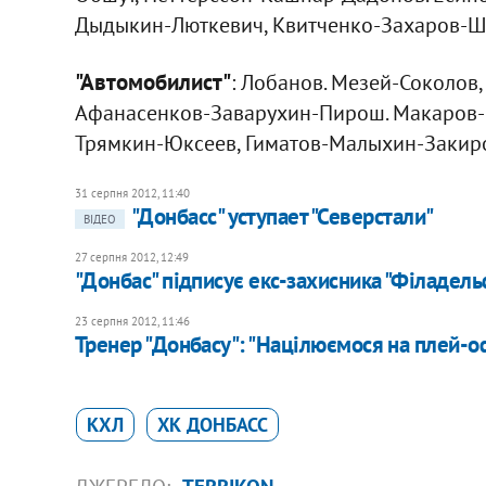
Дыдыкин-Люткевич, Квитченко-Захаров-Ш
"Автомобилист"
: Лобанов. Мезей-Соколов
Афанасенков-Заварухин-Пирош. Макаров-Ст
Трямкин-Юксеев, Гиматов-Малыхин-Закир
31 серпня 2012, 11:40
"Донбасс" уступает "Северстали"
ВІДЕО
27 серпня 2012, 12:49
"Донбас" підписує екс-захисника "Філадель
23 серпня 2012, 11:46
Тренер "Донбасу": "Націлюємося на плей-о
КХЛ
ХК ДОНБАСС