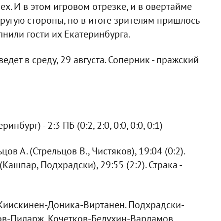
ех. И в этом игровом отрезке, и в овертайме
 другую стороны, но в итоге зрителям пришлось
нили гости их Екатеринбурга.
дет в среду, 29 августа. Соперник - пражский
ринбург) - 2:3 ПБ (0:2, 2:0, 0:0, 0:0, 0:1)
ов А. (Стрельцов В., Чистяков), 19:04 (0:2).
(Кашпар, Подхрадски), 29:55 (2:2). Страка -
, Киискинен-Доника-Виртанен. Подхрадски-
ов-Пиларж, Кочетков-Белухин-Варламов.