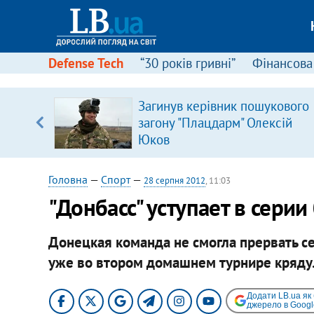
Defense Tech
“30 років гривні”
Фінансова
Загинув керівник пошукового
 часів
загону "Плацдарм" Олексій
Юков
Головна
—
Спорт
—
28 серпня 2012
, 11:03
"Донбасс" уступает в серии
Донецкая команда не смогла прервать се
уже во втором домашнем турнире кряду
Додати LB.ua як
джерело в Googl