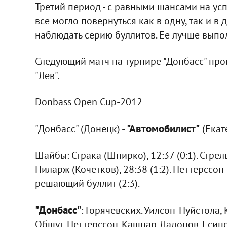
Третий период - с равными шансами на усп
все могло повернуться как в одну, так и в
наблюдать серию буллитов. Ее лучше выпол
Следующий матч на турнире "Донбасс" прове
"Лев".
Donbass Open Cup-2012
"Автомобилист"
"Донбасс" (Донецк) -
(Екате
Шайбы: Страка (Шпирко), 12:37 (0:1). Стрельц
Пиларж (Кочетков), 28:38 (1:2). Петтерссон 
решающий буллит (2:3).
"Донбасс"
: Горячевских. Уилсон-Пуйстола
Обшут, Петтерссон-Кашпар-Дадонов. Есип