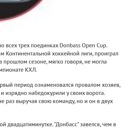
о всех трех поединках Donbass Open Cup.
м Континентальной хоккейной лиги, проиграл
 в прошлом сезоне, мягко говоря, не могла
емпионате КХЛ.
ервый период ознаменовался провалом хозяев,
 и изрядно набедокурили у своих ворота.
не раз выручая свою команду, но и он в двух
й двадцатиминутке. "Донбасс" завелся, чем в