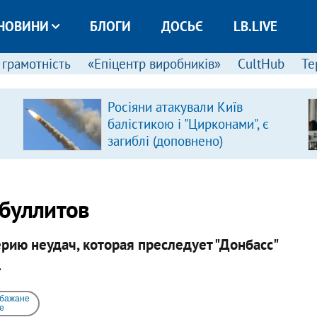
НОВИНИ
БЛОГИ
ДОСЬЄ
LB.LIVE
 грамотність
«Епіцентр виробників»
CultHub
Те
Росіяни атакували Київ
балістикою і "Цирконами", є
загиблі (доповнено)
 буллитов
рию неудач, которая преследует "Донбасс"
.
 бажане
e