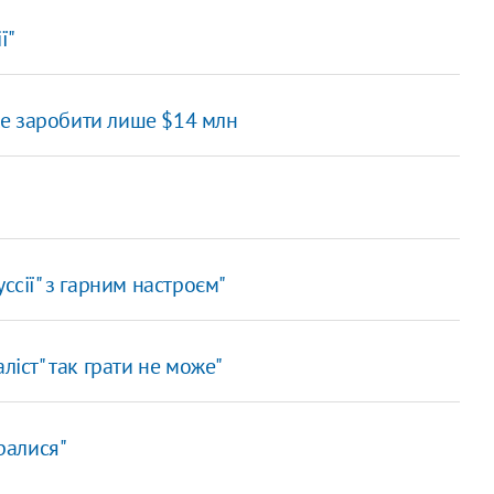
ї"
оже заробити лише $14 млн
ссії" з гарним настроєм"
ліст" так грати не може"
оралися"