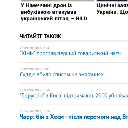
ЧИТАЙТЕ ТАКОЖ
27 серпня 2012, 14:18
"Хімік" програв перший товариський матч
27 серпня 2012, 14:03
Суддю вбило списом на змаганнях
27 серпня 2012, 13:56
"Боруссію" в Києві підтримають 2000 уболіва
27 серпня 2012, 13:16
Чарр: бій з Хеєм - після перемоги над В