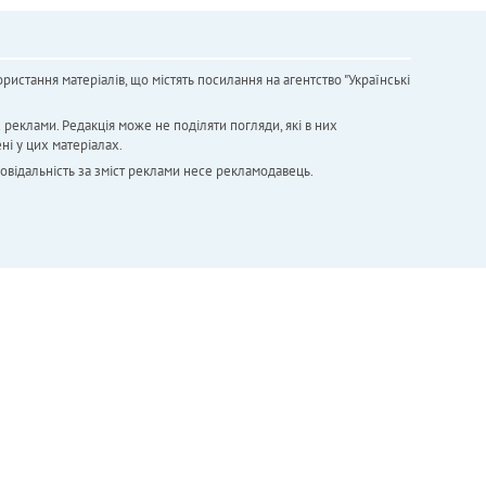
ристання матеріалів, що містять посилання на агентство "Українськi
х реклами. Редакція може не поділяти погляди, які в них
ні у цих матеріалах.
повідальність за зміст реклами несе рекламодавець.