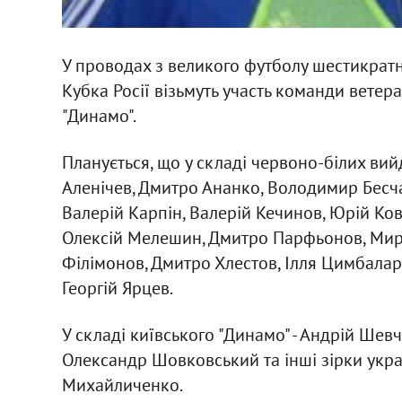
У проводах з великого футболу шестикратн
Кубка Росії візьмуть участь команди ветера
"Динамо".
Планується, що у складі червоно-білих вийд
Аленічев, Дмитро Ананко, Володимир Бесча
Валерій Карпін, Валерій Кечинов, Юрій Ко
Олексій Мелешин, Дмитро Парфьонов, Мир
Філімонов, Дмитро Хлестов, Ілля Цимбалар
Георгій Ярцев.
У складі київського "Динамо" - Андрій Шевч
Олександр Шовковський та інші зірки украї
Михайличенко.