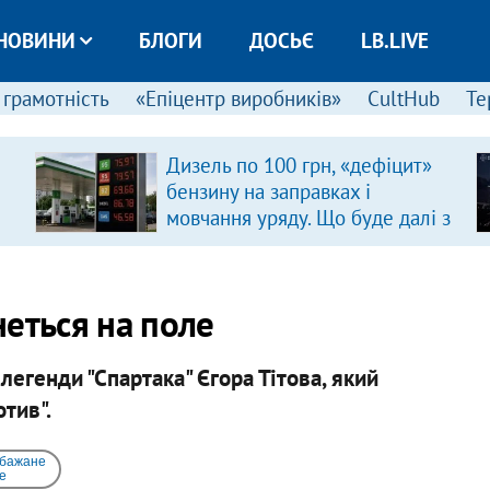
НОВИНИ
БЛОГИ
ДОСЬЄ
LB.LIVE
 грамотність
«Епіцентр виробників»
CultHub
Те
Дизель по 100 грн, «дефіцит»
бензину на заправках і
мовчання уряду. Що буде далі з
цінами на пальне?
неться на поле
егенди "Спартака" Єгора Тітова, який
тив".
 бажане
e