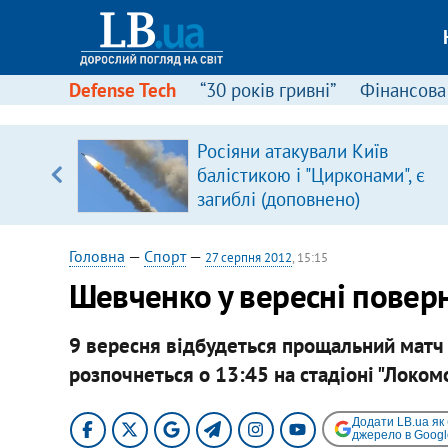
Defense Tech
“30 років гривні”
Фінансова
Росіяни атакували Київ
уп
балістикою і "Цирконами", є
загиблі (доповнено)
ку
Головна
—
Спорт
—
27 серпня 2012
, 15:15
​​Шевченко у вересні повер
9 вересня відбудеться прощальний матч л
розпочнеться о 13:45 на стадіоні "Локомо
Додати LB.ua як
джерело в Googl