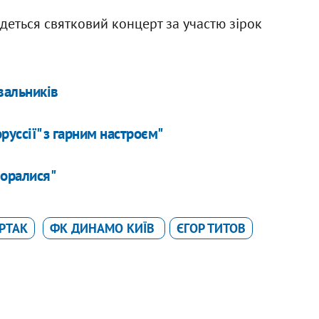
деться святковий концерт за участю зірок
вальників
руссії" з гарним настроєм"
поралися"
РТАК
ФК ДИНАМО КИЇВ
ЄГОР ТИТОВ