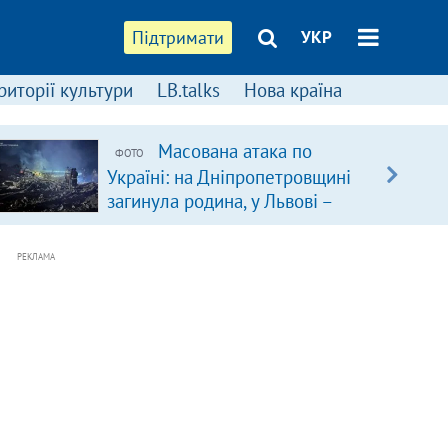
Підтримати
УКР
риторії культури
LB.talks
Нова країна
Масована атака по
ФОТО
Україні: на Дніпропетровщині
загинула родина, у Львові –
удар по багатоповерхівках
(доповнюється)
РЕКЛАМА