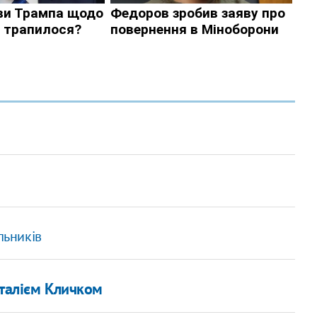
льників
італієм Кличком