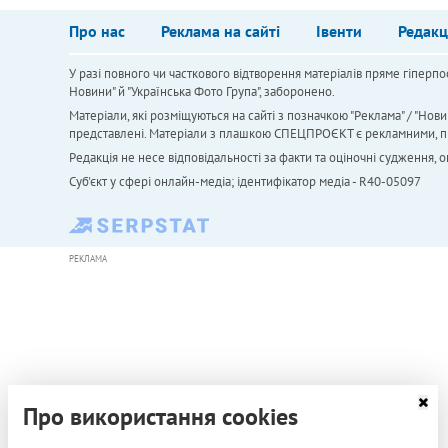
Про нас
Реклама на сайті
Івенти
Редакц
У разі повного чи часткового відтворення матеріалів пряме гіперпо
Новини" й "Українська Фото Група", заборонено.
Матеріали, які розміщуються на сайті з позначкою "Реклама" / "Нови
представлені. Матеріали з плашкою СПЕЦПРОЄКТ є рекламними, проте
Редакція не несе відповідальності за факти та оціночні судження,
Cуб'єкт у сфері онлайн-медіа; ідентифікатор медіа - R40-05097
РЕКЛАМА
Про використання cookies