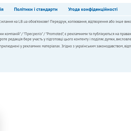
ія
Політики і стандарти
Угода конфіденційності
силання на LB.ua обов'язкове! Передрук, копіювання, відтворення або інше вико
ни компаній" / "Пресреліз" / "Promoted", є рекламними та публікуються на права
 редакція бере участь у підготовці цього контенту і поділяє думки, висловле
 оприлюднені у рекламних матеріалах. Згідно з українським законодавством, від