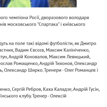
ого чемпіона Росії, дворазового володаря
нів московського "Спартака" і київського
уть на поле такі відомі футболісти, як Дмитро
стних, Вадим Євсєєв, Максим Калініченко,
втун, Андрій Коновалов, Максим Левицький,
ослав Ромащенко, Андрій Тихонов, Олександр
ь, Олександр Ширко. Тренери - Олег Романцев і
енко, Сергій Ребров, Каха Каладзе, Андрій Гусін,
нського клубу. Тренер - Олексій