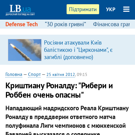
Підтримати
УКР
Defense Tech
“30 років гривні”
Фінансова грамо
Росіяни атакували Київ
в
балістикою і "Цирконами", є
загиблі (доповнено)
Головна
—
Спорт
—
25 квітня 2012
, 09:15
Криштиану Роналду: "Рибери и
Роббен очень опасны"
Нападающий мадридского Реала Криштиану
Роналду в преддверии ответного матча
полуфинала Лиги чемпионов с мюнхенской
Баварией высказался о сопернике.