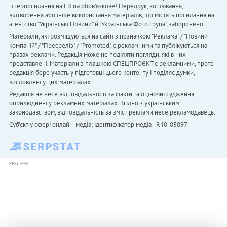
гіперпосилання на LB.ua обов'язкове! Передрук, копіювання,
відтворення або інше використання матеріалів, що містять посилання на
агентство "Українськi Новини" й "Українська Фото Група", заборонено.
Матеріали, які розміщуються на сайті з позначкою "Реклама" / "Новини
компаній" / "Пресреліз" / "Promoted", є рекламними та публікуються на
правах реклами. Редакція може не поділяти погляди, які в них
представлені. Матеріали з плашкою СПЕЦПРОЄКТ є рекламними, проте
редакція бере участь у підготовці цього контенту і поділяє думки,
висловлені у цих матеріалах.
Редакція не несе відповідальності за факти та оціночні судження,
оприлюднені у рекламних матеріалах. Згідно з українським
законодавством, відповідальність за зміст реклами несе рекламодавець.
Cуб'єкт у сфері онлайн-медіа; ідентифікатор медіа - R40-05097
РЕКЛАМА