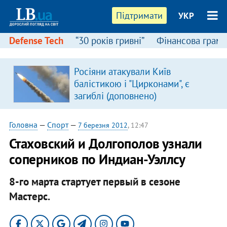
Підтримати
УКР
Defense Tech
“30 років гривні”
Фінансова грамо
Росіяни атакували Київ
балістикою і "Цирконами", є
загиблі (доповнено)
Головна
—
Спорт
—
7 березня 2012
, 12:47
Стаховский и Долгополов узнали
соперников по Индиан-Уэллсу
8-го марта стартует первый в сезоне
Мастерс.