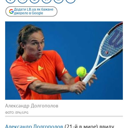
Додати LB.ua як бажане
джерело в Google
Александр Долгополов
ФОТО: EPA/UPG
Александр Долгополов
(21-й в мире) ввиду