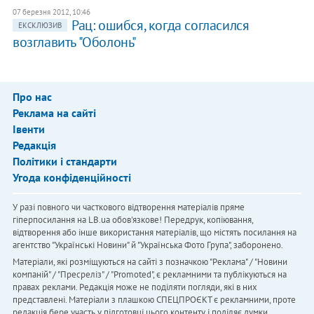
07 березня 2012, 10:46
​Рац: ошибся, когда согласился
ЕКСКЛЮЗИВ
возглавить "Оболонь"
Про нас
Реклама на сайті
Івенти
Редакція
Політики і стандарти
Угода конфіденційності
У разі повного чи часткового відтворення матеріалів пряме
гіперпосилання на LB.ua обов'язкове! Передрук, копіювання,
відтворення або інше використання матеріалів, що містять посилання на
агентство "Українськi Новини" й "Українська Фото Група", заборонено.
Матеріали, які розміщуються на сайті з позначкою "Реклама" / "Новини
компаній" / "Пресреліз" / "Promoted", є рекламними та публікуються на
правах реклами. Редакція може не поділяти погляди, які в них
представлені. Матеріали з плашкою СПЕЦПРОЄКТ є рекламними, проте
редакція бере участь у підготовці цього контенту і поділяє думки,