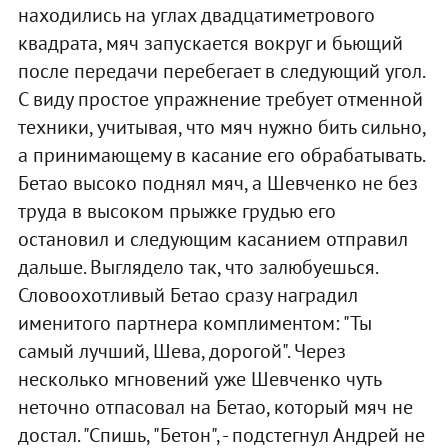
находились на углах двадцатиметрового
квадрата, мяч запускается вокруг и бьющий
после передачи перебегает в следующий угол.
С виду простое упражнение требует отменной
техники, учитывая, что мяч нужно бить сильно,
а принимающему в касание его обрабатывать.
Бетао высоко поднял мяч, а Шевченко не без
труда в высоком прыжке грудью его
остановил и следующим касанием отправил
дальше. Выглядело так, что залюбуешься.
Словоохотливый Бетао сразу наградил
именитого партнера комплиментом: "Ты
самый лучший, Шева, дорогой". Через
несколько мгновений уже Шевченко чуть
неточно отпасовал на Бетао, который мяч не
достал. "Спишь, "Бетон", - подстегнул Андрей не