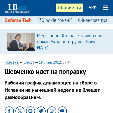
Підтримати
УКР
Defense Tech
“30 років гривні”
Фінансова грамо
Мер Тбілісі Каладзе заявив про
в
обман України і Грузії з боку
НАТО
Головна
—
Спорт
—
19 січня 2012
, 09:47
Шевченко идет на поправку
Рабочий график динамовцев на сборе в
Испании на нынешней неделе не блещет
разнообразием.