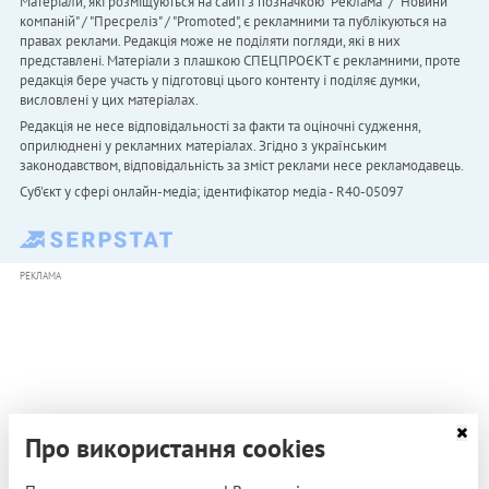
Матеріали, які розміщуються на сайті з позначкою "Реклама" / "Новини
компаній" / "Пресреліз" / "Promoted", є рекламними та публікуються на
правах реклами. Редакція може не поділяти погляди, які в них
представлені. Матеріали з плашкою СПЕЦПРОЄКТ є рекламними, проте
редакція бере участь у підготовці цього контенту і поділяє думки,
висловлені у цих матеріалах.
Редакція не несе відповідальності за факти та оціночні судження,
оприлюднені у рекламних матеріалах. Згідно з українським
законодавством, відповідальність за зміст реклами несе рекламодавець.
Cуб'єкт у сфері онлайн-медіа; ідентифікатор медіа - R40-05097
РЕКЛАМА
Про використання cookies