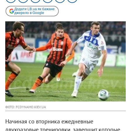
Додати LB.ua як бажане
джерело в Google
ФОТО: FCDYNAMO.KIEV.UA
Начиная со вторника ежедневные
двухразовые тренировки, завершит которые