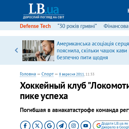
Defense Tech
“30 років гривні”
Фінансова
Американська асоціація серця
, є
пояснила, скільки чашок кави
безпечно пити щодня
Головна
—
Спорт
—
8 вересня 2011
, 11:33
Хоккейный клуб "Локомоти
пике успеха
Погибшая в авиакатастрофе команда рег
Додати LB.ua як
джерело в Googl