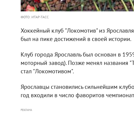
ФОТО: ИТАР-ТАСС
Хоккейный клуб "Локомотив" из Ярославля
был на пике достижений в своей истории.
Клуб города Ярославль был основан в 195
моторный завод). Позже менял названия "Тр
стал "Локомотивом".
Ярославцы становились сильнейшим клубом
год входили в число фаворитов чемпионат
РЕКЛАМА