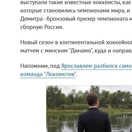
выступали такие известные хоккеисты, ка
которые становились чемпионами мира, и
Демитра - бронзовый призер чемпионата м
сборную России.
Новый сезон в континентальной хоккейной
матчем с минским "Динамо", куда и направ
Напомним, под
Ярославлем разбился самол
команда "Локомотив"
.