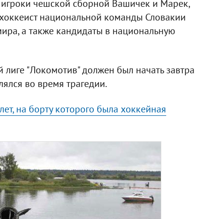
к игроки чешской сборной Вашичек и Марек,
 хоккеист национальной команды Словакии
ира, а также кандидаты в национальную
 лиге "Локомотив" должен был начать завтра
лялся во время трагедии.
ет, на борту которого была хоккейная