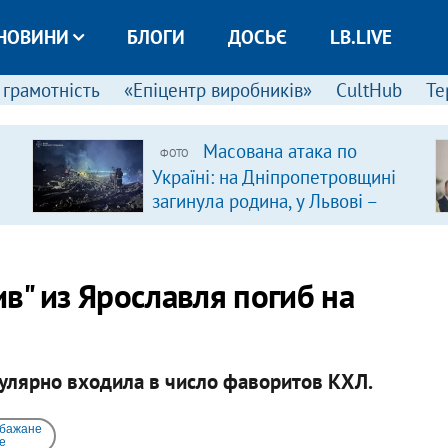
НОВИНИ
БЛОГИ
ДОСЬЄ
LB.LIVE
 грамотність
«Епіцентр виробників»
CultHub
Те
Масована атака по
ФОТО
Україні: на Дніпропетровщині
загинула родина, у Львові –
удар по багатоповерхівках
(доповнюється)
в" из Ярославля погиб на
улярно входила в число фаворитов КХЛ.
 бажане
e