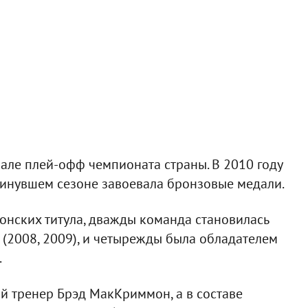
нале плей-офф чемпионата страны. В 2010 году
минувшем сезоне завоевала бронзовые медали.
онских титула, дважды команда становилась
(2008, 2009), и четырежды была обладателем
.
ий тренер Брэд МакКриммон, а в составе