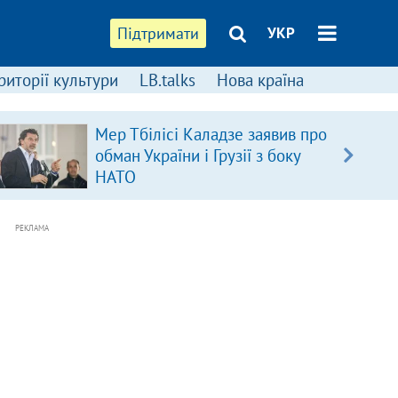
Підтримати
УКР
риторії культури
LB.talks
Нова країна
Мер Тбілісі Каладзе заявив про
обман України і Грузії з боку
НАТО
РЕКЛАМА